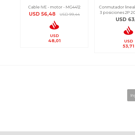
Cable IVE - motor - MG4412
Conmutador lineal
3 posiciones 2P 2
USD
56,48
USD
99,44
USD
63
USD
48,01
USD
53,71