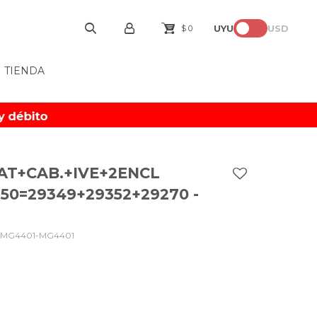
UYU
USD
$
0
TIENDA
AT+CAB.+IVE+2ENCL
350=29349+29352+29270 -
MG4401-MG4401