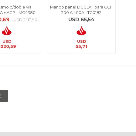
smo p/doble vía
Mando panel DCCLA11 para CCF
Int. 
UA + ACP - MG4380
200 A 400A - TG0182
0,69
USD
65,54
USD
2.113,90
USD
USD
.020,59
55,71
E