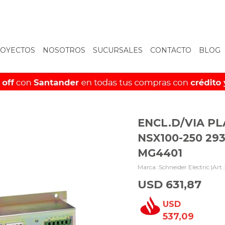
OYECTOS
NOSOTROS
SUCURSALES
CONTACTO
BLOG
ENCL.D/VIA PL
NSX100-250 29
MG4401
Schneider Electric |
USD
631,87
USD
537,09