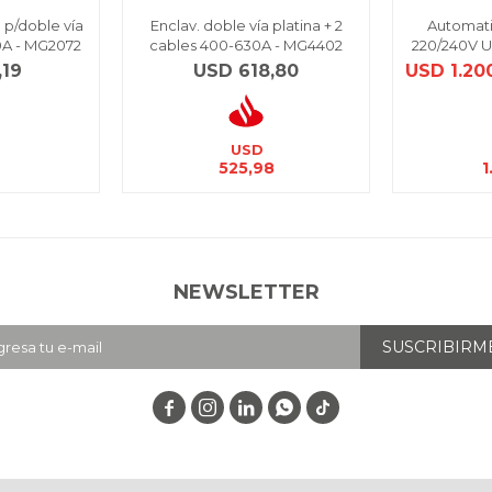
 p/doble vía
Enclav. doble vía platina + 2
Automati
0A - MG2072
cables 400-630A - MG4402
220/240V 
,19
USD
618,80
USD
1.20
USD
525,98
1
NEWSLETTER
SUSCRIBIRM



