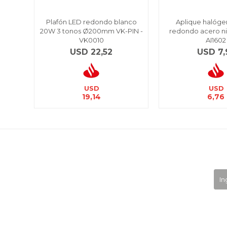
Plafón LED redondo blanco
Aplique halóge
20W 3 tonos Ø200mm VK-PIN -
redondo acero ni
VK0010
AI1602
USD
22,52
USD
7,
USD
USD
19,14
6,76