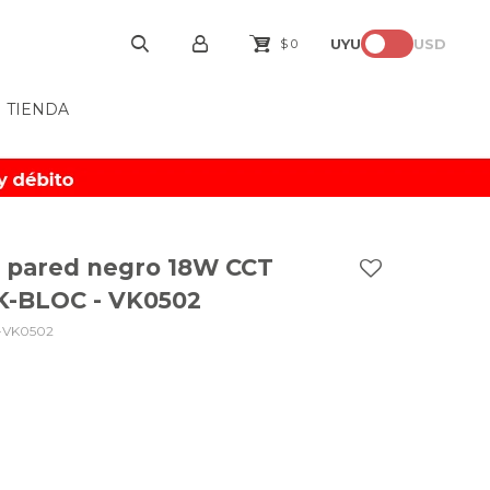
UYU
USD
$
0
TIENDA
e pared negro 18W CCT
VK-BLOC - VK0502
-VK0502