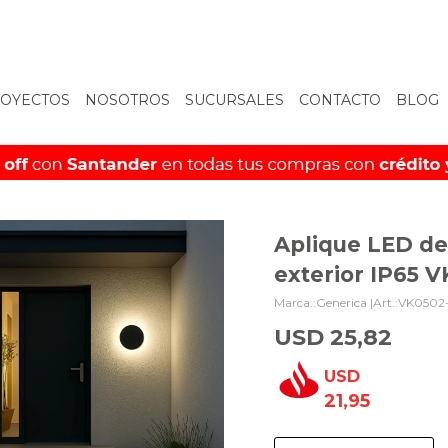
OYECTOS
NOSOTROS
SUCURSALES
CONTACTO
BLOG
Aplique LED d
exterior IP65 
Generica |
VK0502
USD
25,82
USD
21,95