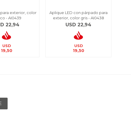
para exterior, color
Aplique LED con párpado para
Apl
co - AI0439
exterior, color gris - AI0438
spo
SD
22,94
USD
22,94
USD
USD
19,50
19,50
E