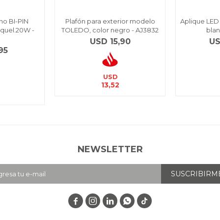
no BI-PIN
Plafón para exterior modelo
Aplique LED 
quel.20W -
TOLEDO, color negro - AJ3832
blan
USD
15,90
U
95
USD
13,52
NEWSLETTER
SUSCRIBIRM



