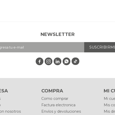
NEWSLETTER
SUSCRIBIRM




ESA
COMPRA
MI 
s
Como comprar
Mi cu
o
Factura electronica
Mis c
con nosotros
Envíos y devoluciones
Mis di