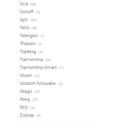
Sica
(66)
Sonoff
(3)
Spit
(101)
Tefix
(18)
Telergon
(1)
Theben
(5)
Topking
(4)
Tramontina
(51)
Tramontina Smart
(7)
Vivion
(4)
Vossloh-Schwabe
(3)
Wago
(51)
Weg
(21)
Wiz
(5)
Zoloda
(8)