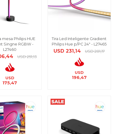
 mesa Philips HUE
Tira Led Inteligente Gradient
nt Singne RGBW -
Philips Hue p/PC 24" - L27465
L27460
USD
231,14
USD
281,17
06,44
USD
251,13
USD
196,47
USD
175,47