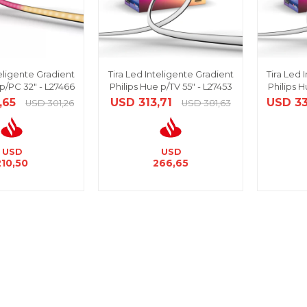
teligente Gradient
Tira Led Inteligente Gradient
Tira Led 
 p/PC 32" - L27466
Philips Hue p/TV 55" - L27453
Philips H
,65
USD
313,71
USD
3
USD
301,26
USD
381,63
USD
USD
210,50
266,65