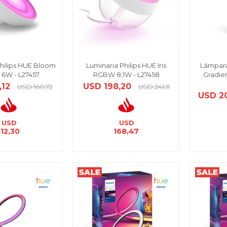
hilips HUE Bloom
Luminaria Philips HUE Iris
Lámpara
6W - L27457
RGBW 8,1W - L27458
Gradie
,12
USD
198,20
USD
160,72
USD
241,11
USD
2
USD
USD
112,30
168,47