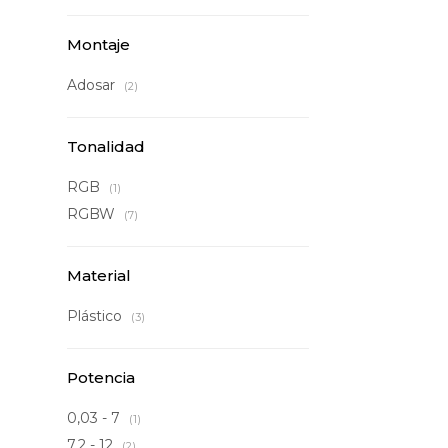
Montaje
Adosar
(2)
Tonalidad
RGB
(1)
RGBW
(7)
Material
Plástico
(3)
Potencia
0,03 - 7
(1)
7,2 - 12
(2)