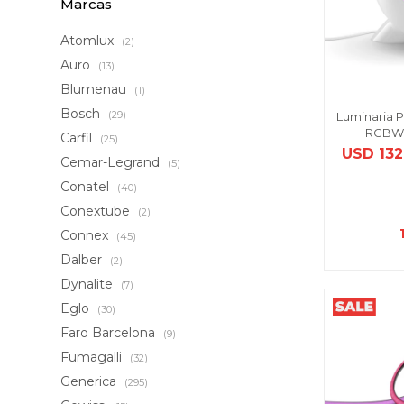
Marcas
Atomlux
(2)
Auro
(13)
Blumenau
(1)
Bosch
(29)
Luminaria P
RGBW 
Carfil
(25)
USD
132
Cemar-Legrand
(5)
Conatel
(40)
Conextube
(2)
Connex
(45)
Dalber
(2)
Dynalite
(7)
Eglo
(30)
Faro Barcelona
(9)
Fumagalli
(32)
Generica
(295)