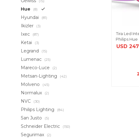
Gewiss
(15)
Hue
(8)
Hyundai
(81)
Ikizler
(3)
Tira Led In
Ixec
(87)
Philips Hue
Ketai
(3)
USD
247
Legrand
(15)
Lumenac
(25)
Mareco-Luce
(2)
Metsan-Lighting
(42)
Molveno
(45)
Normalux
(2)
NVC
(30)
Philips Lighting
(84)
San Justo
(5)
Schneider Electric
(150)
Segurimax
(2)