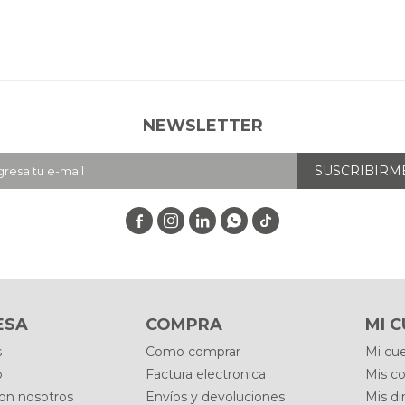
NEWSLETTER
SUSCRIBIRM




ESA
COMPRA
MI 
s
Como comprar
Mi cu
o
Factura electronica
Mis c
con nosotros
Envíos y devoluciones
Mis di