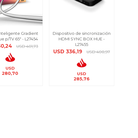
Inteligente Gradient
Dispositivo de sincronización
ue p/TV 65" - L27454
HDMI SYNC BOX HUE -
L27455
30,24
USD
401,73
USD
336,19
USD
408,97
USD
280,70
USD
285,76