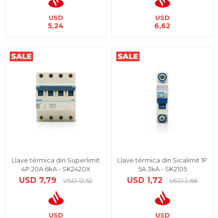
USD
USD
5,24
6,62
Llave térmica din Superlimit
Llave térmica din Sicalimit 1P
4P 20A 6kA - SK2420X
5A 3kA - SK2105
USD
7,79
USD
1,72
USD
12,52
USD
2,66
USD
USD