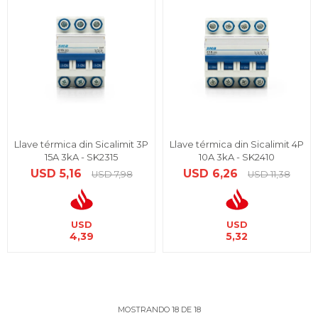
Llave térmica din Sicalimit 3P
Llave térmica din Sicalimit 4P
15A 3kA - SK2315
10A 3kA - SK2410
USD
5,16
USD
6,26
USD
7,98
USD
11,38
USD
USD
4,39
5,32
MOSTRANDO
18
DE
18