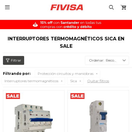

INTERRUPTORES TERMOMAGNÉTICOS SICA EN
SALE
Recomendados
Filtrando por:
Protección circuitos y maniobras
Interruptores termomagnéticos
Sica
Quitar filtros