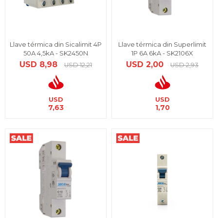
Llave térmica din Sicalimit 4P
Llave térmica din Superlimit
50A 4,5kA - SK2450N
1P 6A 6kA - SK2106X
USD
8,98
USD
2,00
USD
12,21
USD
2,93
USD
USD
7,63
1,70