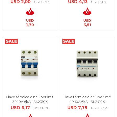
USD
2,00
USD
4,13
USD
2,93
USD
5,87
USD
USD
1,70
3,51
Llave térmica din Superlimit
Llave térmica din Superlimit
3P 10A 6kA - SK2310X
4P 10A 6kA - SK2410X
USD
6,17
USD
7,79
USD
8,78
USD
12,52