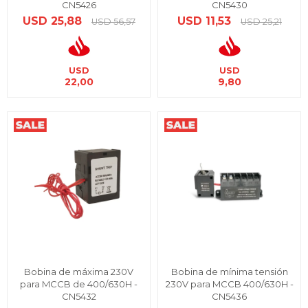
CN5426
CN5430
USD
25,88
USD
11,53
USD
56,57
USD
25,21
USD
USD
22,00
9,80
Bobina de máxima 230V
Bobina de mínima tensión
para MCCB de 400/630H -
230V para MCCB 400/630H -
CN5432
CN5436