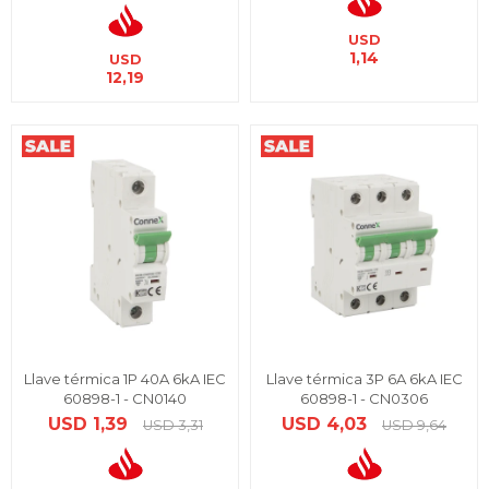
USD
1,14
USD
12,19
Llave térmica 1P 40A 6kA IEC
Llave térmica 3P 6A 6kA IEC
60898-1 - CN0140
60898-1 - CN0306
USD
1,39
USD
4,03
USD
3,31
USD
9,64