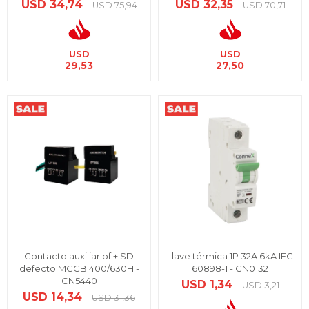
USD
34,74
USD
32,35
USD
75,94
USD
70,71
USD
USD
29,53
27,50
Contacto auxiliar of + SD
Llave térmica 1P 32A 6kA IEC
defecto MCCB 400/630H -
60898-1 - CN0132
CN5440
USD
1,34
USD
3,21
USD
14,34
USD
31,36