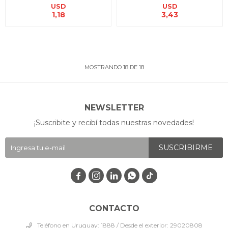
USD
USD
1,18
3,43
MOSTRANDO
18
DE
18
NEWSLETTER
¡Suscribite y recibí todas nuestras novedades!
SUSCRIBIRME




CONTACTO
Teléfono en Uruguay: 1888 / Desde el exterior: 29020808