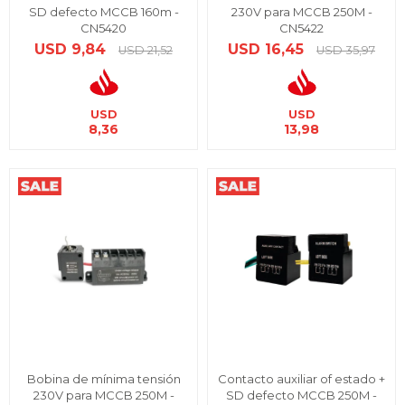
SD defecto MCCB 160m -
230V para MCCB 250M -
CN5420
CN5422
USD
9,84
USD
16,45
USD
21,52
USD
35,97
USD
USD
8,36
13,98
Bobina de mínima tensión
Contacto auxiliar of estado +
230V para MCCB 250M -
SD defecto MCCB 250M -