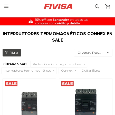

INTERRUPTORES TERMOMAGNÉTICOS CONNEX EN
SALE
Recomendados
Filtrando por:
Protección circuitos y maniobras
Interruptores termomagnéticos
Connex
Quitar filtros