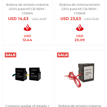
Bobina de emisión máxima
Bobina de mínima tensión
400V para MCCB 160M -
230V para MCCB 160M -
CN5414
CN5416
USD
14,63
USD
23,63
USD
31,97
USD
51,65
USD
USD
12,44
20,09
Contacto auxiliar of estado +
Bobina de emisión máxima