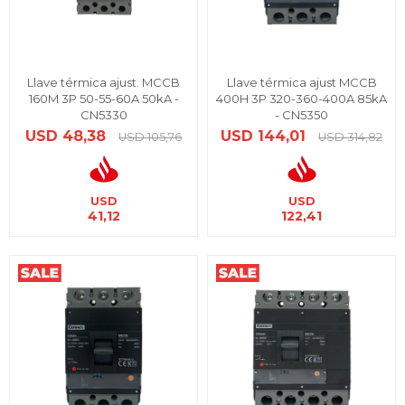
Llave térmica ajust. MCCB
Llave térmica ajust MCCB
160M 3P 50-55-60A 50kA -
400H 3P 320-360-400A 85kA
CN5330
- CN5350
USD
48,38
USD
144,01
USD
105,76
USD
314,82
USD
USD
41,12
122,41