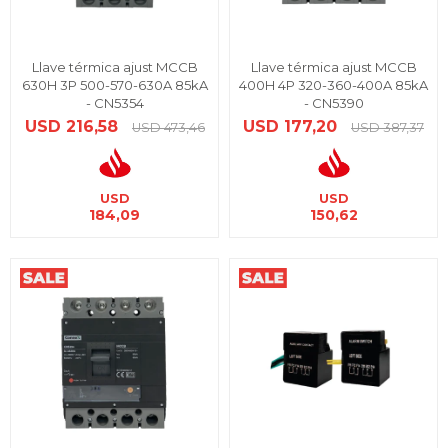
Llave térmica ajust MCCB
Llave térmica ajust MCCB
630H 3P 500-570-630A 85kA
400H 4P 320-360-400A 85kA
- CN5354
- CN5390
USD
216,58
USD
177,20
USD
473,46
USD
387,37
USD
USD
184,09
150,62