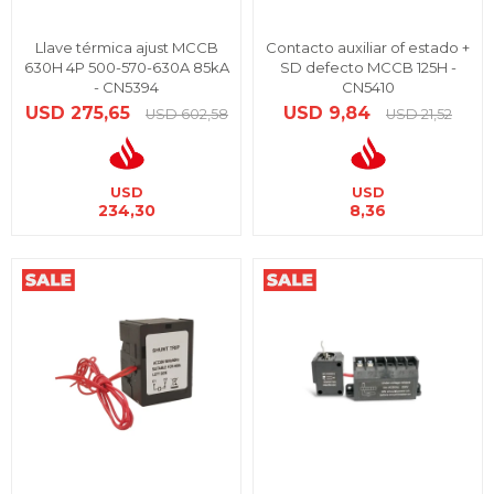
Llave térmica ajust MCCB
Contacto auxiliar of estado +
630H 4P 500-570-630A 85kA
SD defecto MCCB 125H -
- CN5394
CN5410
USD
275,65
USD
9,84
USD
602,58
USD
21,52
USD
USD
234,30
8,36