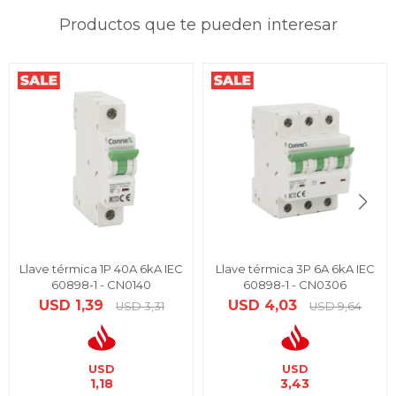
Productos que te pueden interesar
Llave térmica 1P 40A 6kA IEC
Llave térmica 3P 6A 6kA IEC
60898-1 - CN0140
60898-1 - CN0306
USD
1,39
USD
4,03
USD
3,31
USD
9,64
USD
USD
1,18
3,43