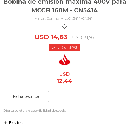
Bobina de emisión máxima 400V para
MCCB 160M - CN5414
Connex |
CN5414-CN5414
USD
14,63
USD
31,97
54
USD
12,44
Ficha técnica
Oferta sujeta a disponibilidad de stock.
Envíos