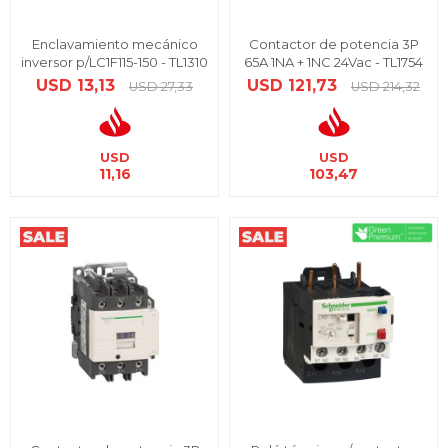
Enclavamiento mecánico
Contactor de potencia 3P
inversor p/LC1F115-150 - TL1310
65A 1NA + 1NC 24Vac - TL1754
USD
13,13
USD
121,73
USD
27,33
USD
214,32
USD
USD
11,16
103,47