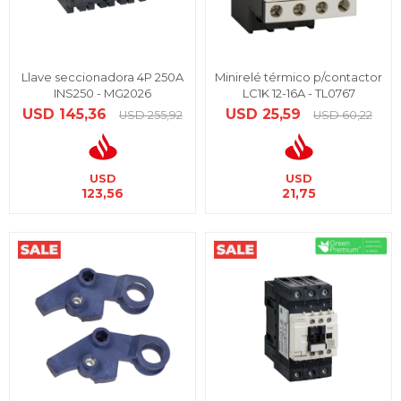
Llave seccionadora 4P 250A
Minirelé térmico p/contactor
INS250 - MG2026
LC1K 12-16A - TL0767
USD
145,36
USD
25,59
USD
255,92
USD
60,22
USD
USD
123,56
21,75