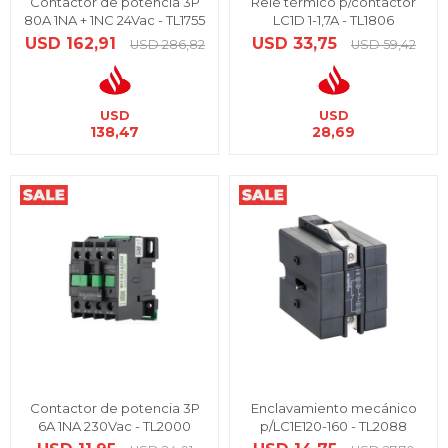
Contactor de potencia 3P
Relé térmico p/contactor
80A 1NA + 1NC 24Vac - TL1755
LC1D 1-1,7A - TL1806
USD
162,91
USD
33,75
USD
286,82
USD
59,42
USD
USD
138,47
28,69
Contactor de potencia 3P
Enclavamiento mecánico
6A 1NA 230Vac - TL2000
p/LC1E120-160 - TL2088