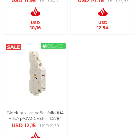
USD
11,95
USD
14,75
USD
24,01
USD
27,70
USD
USD
10,16
12,54
Block aux. lat. señal. fallo 1NA
+ 1NA p/GV2-GV3P - TL2784
USD
12,15
USD
21,39