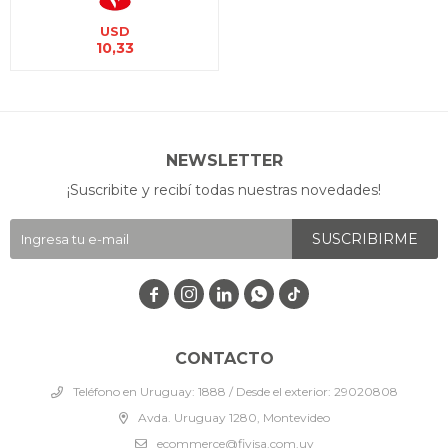
USD
10,33
NEWSLETTER
¡Suscribite y recibí todas nuestras novedades!
SUSCRIBIRME




CONTACTO
Teléfono en Uruguay: 1888 / Desde el exterior: 29020808
Avda. Uruguay 1280, Montevideo
ecommerce@fivisa.com.uy