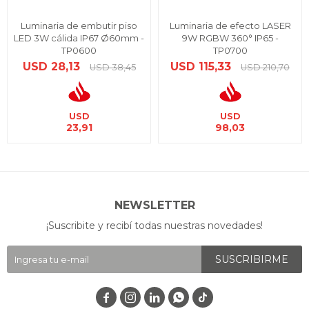
Luminaria de embutir piso
Luminaria de efecto LASER
LED 3W cálida IP67 Ø60mm -
9W RGBW 360° IP65 -
TP0600
TP0700
USD
28,13
USD
115,33
USD
38,45
USD
210,70
USD
USD
23,91
98,03
NEWSLETTER
¡Suscribite y recibí todas nuestras novedades!
SUSCRIBIRME



