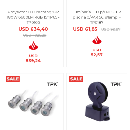
Proyector LED rectang.72P
Luminaria LED p/EMBUTIR
180W 6600LM RGB 15º IP65 -
piscina p/PAR 56, s/lamp. -
TP0105
TP0187
USD
634,40
USD
61,85
USD
99,97
USD
1.025,29
USD
52,57
USD
539,24