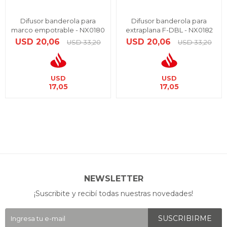
Difusor banderola para
Difusor banderola para
marco empotrable - NX0180
extraplana F-DBL - NX0182
USD
20,06
USD
20,06
USD
33,20
USD
33,20
USD
USD
17,05
17,05
NEWSLETTER
¡Suscribite y recibí todas nuestras novedades!
SUSCRIBIRME