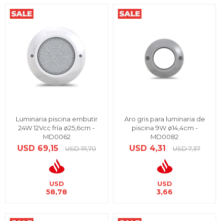
Luminaria piscina embutir
Aro gris para luminaria de
24W 12Vcc fría ø25,6cm -
piscina 9W ø14,4cm -
MD0062
MD0082
USD
69,15
USD
4,31
USD
111,70
USD
7,37
USD
USD
58,78
3,66