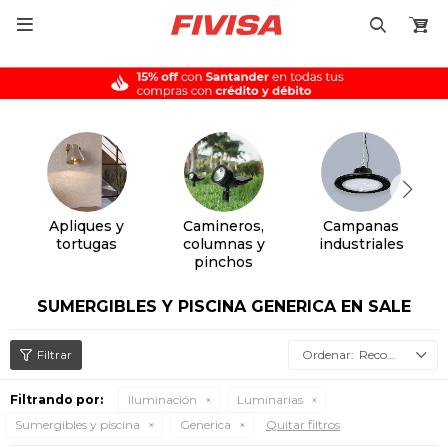

Apliques y
Camineros,
Campanas
tortugas
columnas y
industriales
pinchos
SUMERGIBLES Y PISCINA GENERICA EN SALE
Recomendados
Filtrando por:
Iluminación
Luminarias
Sumergibles y piscina
Generica
Quitar filtros