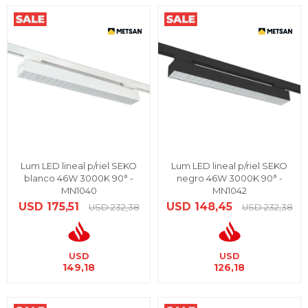
Lum LED lineal p/riel SEKO
Lum LED lineal p/riel SEKO
blanco 46W 3000K 90° -
negro 46W 3000K 90° -
MN1040
MN1042
USD
175,51
USD
148,45
USD
232,38
USD
232,38
USD
USD
149,18
126,18