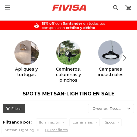

Apliques y
Camineros,
Campanas
tortugas
columnas y
industriales
pinchos
SPOTS METSAN-LIGHTING EN SALE
Recomendados
Filtrando por:
Iluminación
Luminarias
Spots
Metsan-Lighting
Quitar filtros