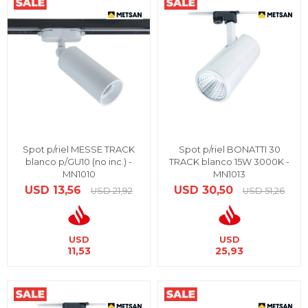
Spot p/riel MESSE TRACK
Spot p/riel BONATTI 30
blanco p/GU10 (no inc.) -
TRACK blanco 15W 3000K -
MN1010
MN1013
USD
13,56
USD
30,50
USD
21,92
USD
51,26
USD
USD
11,53
25,93