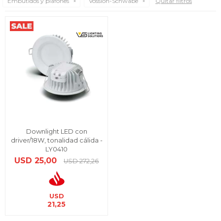
Embutidos y plafones
Vossloh-Schwabe
Quitar filtros
Downlight LED con
driver/18W, tonalidad cálida -
LY0410
USD
25,00
USD
272,26
USD
21,25