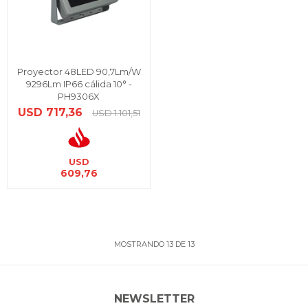
Proyector 48LED 90,7Lm/W
9296Lm IP66 cálida 10° -
PH9306X
USD
717,36
USD
1.101,51
USD
609,76
MOSTRANDO
13
DE
13
NEWSLETTER