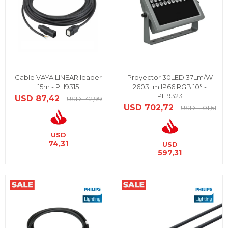
Cable VAYA LINEAR leader
Proyector 30LED 37Lm/W
15m - PH9315
2603Lm IP66 RGB 10° -
PH9323
USD
87,42
USD
142,99
USD
702,72
USD
1.101,51
USD
74,31
USD
597,31