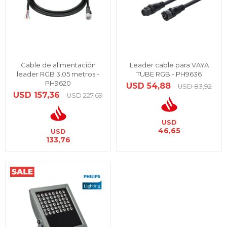
Cable de alimentación
Leader cable para VAYA
leader RGB 3,05 metros -
TUBE RGB - PH9636
PH9620
USD
54,88
USD
83,92
USD
157,36
USD
227,69
USD
46,65
USD
133,76