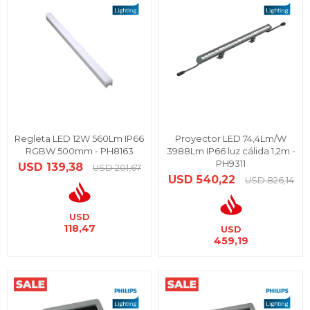
Regleta LED 12W 560Lm IP66
Proyector LED 74,4Lm/W
RGBW 500mm - PH8163
3988Lm IP66 luz cálida 1,2m -
PH9311
USD
139,38
USD
201,67
USD
540,22
USD
826,14
USD
118,47
USD
459,19