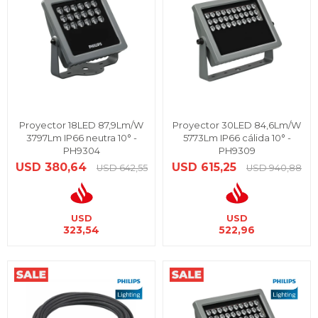
Proyector 18LED 87,9Lm/W
Proyector 30LED 84,6Lm/W
3797Lm IP66 neutra 10° -
5773Lm IP66 cálida 10° -
PH9304
PH9309
USD
380,64
USD
615,25
USD
642,55
USD
940,88
USD
USD
323,54
522,96