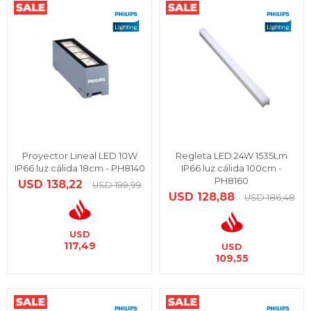
Proyector Lineal LED 10W
Regleta LED 24W 1535Lm
IP66 luz cálida 18cm - PH8140
IP66 luz cálida 100cm -
PH8160
USD
138,22
USD
199,99
USD
128,88
USD
186,48
USD
117,49
USD
109,55