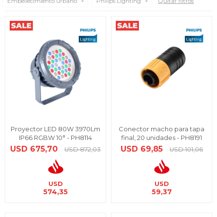
Embellecimiento urbano
Philips Lighting
Quitar filtros
Proyector LED 80W 3970Lm
Conector macho para tapa
IP66 RGBW 10° - PH8114
final, 20 unidades - PH8191
USD
675,70
USD
69,85
USD
872,03
USD
101,06
USD
USD
574,35
59,37