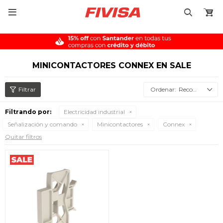

MINICONTACTORES CONNEX EN SALE
Recomendados
Filtrando por:
Electricidad industrial
Señalización y comando
Minicontactores
Connex
Quitar filtros