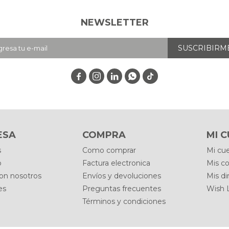
NEWSLETTER
SUSCRIBIRM




ESA
COMPRA
MI 
s
Como comprar
Mi cu
o
Factura electronica
Mis c
con nosotros
Envíos y devoluciones
Mis di
es
Preguntas frecuentes
Wish L
Términos y condiciones