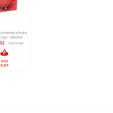
orriente schuko
 rojo - AE4244
,32
USD
8,68
USD
3,67