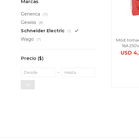
Marcas
Generica
(11)
Gewiss
(8)
Schneider Electric
(1)
Wago
(7)
Mód. tomac
16A 250V
USD
4
Precio
($)
OK