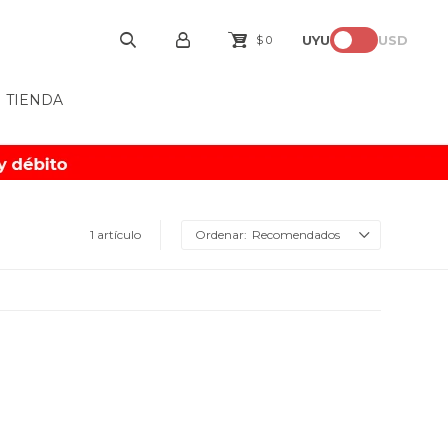
UYU
USD
$
0
TIENDA
1 artículo
Recomendados