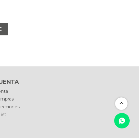
E
CUENTA
enta
ompras
recciones
ist