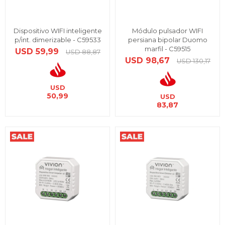
Dispositivo WIFI inteligente
Módulo pulsador WIFI
p/int. dimerizable - C59533
persiana bipolar Duomo
marfil - C59515
USD
59,99
USD
88,87
USD
98,67
USD
130,17
USD
50,99
USD
83,87