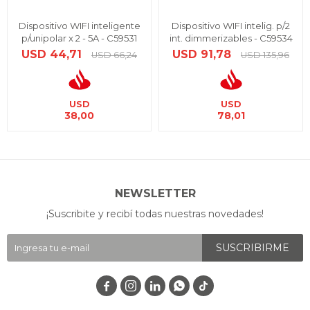
Dispositivo WIFI inteligente
Dispositivo WIFI intelig. p/2
p/unipolar x 2 - 5A - C59531
int. dimmerizables - C59534
USD
44,71
USD
91,78
USD
66,24
USD
135,96
USD
USD
38,00
78,01
NEWSLETTER
¡Suscribite y recibí todas nuestras novedades!
SUSCRIBIRME



