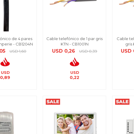
fónico de 4 pares
Cable telefónico de 1 par gris
Cable te
mperie - CB1204N
KTN - CB1001N
gris
,05
USD
0,26
USD
USD
1,60
USD
0,39
USD
USD
0,89
0,22