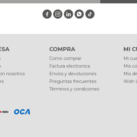




ESA
COMPRA
MI 
s
Como comprar
Mi cu
o
Factura electronica
Mis c
con nosotros
Envíos y devoluciones
Mis di
es
Preguntas frecuentes
Wish L
Términos y condiciones