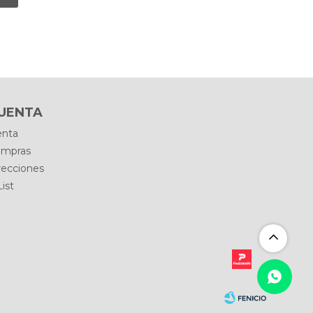
CUENTA
enta
ompras
recciones
ist