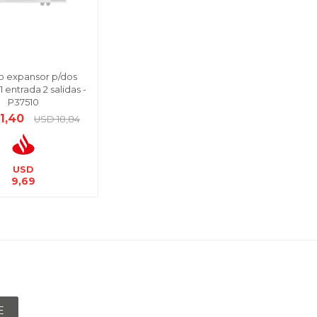
o expansor p/dos
1 entrada 2 salidas -
P37510
11,40
USD
18,84
USD
9,69
E