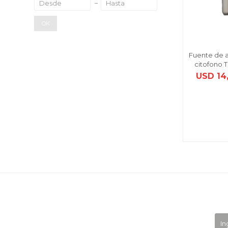
OK
Fuente de a
citofono 
USD
14