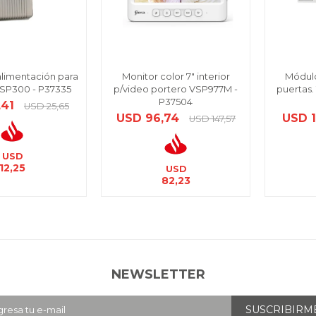
limentación para
Monitor color 7" interior
Módul
TSP300 - P37335
p/video portero VSP977M -
puertas. 
P37504
,41
USD
25,65
USD
96,74
USD
USD
147,57
USD
12,25
USD
82,23
NEWSLETTER
SUSCRIBIRM