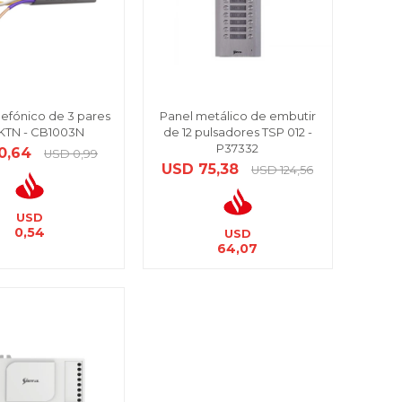
lefónico de 3 pares
Panel metálico de embutir
 KTN - CB1003N
de 12 pulsadores TSP 012 -
P37332
0,64
USD
0,99
USD
75,38
USD
124,56
USD
0,54
USD
64,07