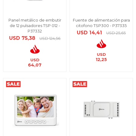
Panel metálico de embutir
Fuente de alimentación para
de 12 pulsadores TSP 012 -
citofono TSP300 - P37335
P37332
USD
14,41
USD
25,65
USD
75,38
USD
124,56
USD
12,25
USD
64,07