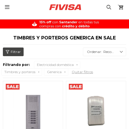

TIMBRES Y PORTEROS GENERICA EN SALE
Recomendados
Filtrando por:
Electricidad doméstica
Timbres y porteros
Generica
Quitar filtros