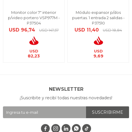
Monitor color 7" interior
Módulo expansor p/dos
p/video portero VSP977M -
puertas. 1 entrada 2 salidas -
P37504
P37510
USD
96,74
USD
11,40
USD
147,57
USD
18,84
USD
USD
82,23
9,69
NEWSLETTER
¡Suscribite y recibí todas nuestras novedades!
SUSCRIBIRME



