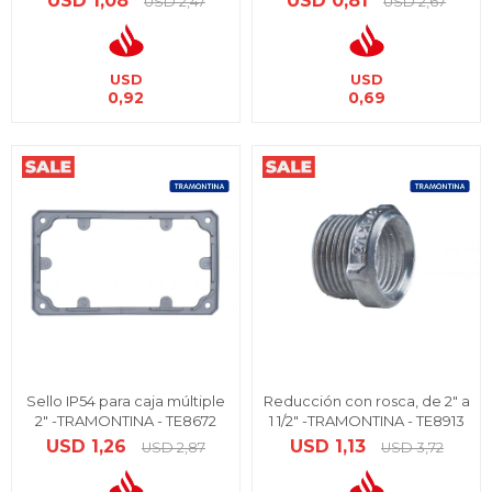
USD
1,08
USD
0,81
USD
2,47
USD
2,67
USD
USD
0,92
0,69
Sello IP54 para caja múltiple
Reducción con rosca, de 2" a
2" -TRAMONTINA - TE8672
1 1/2" -TRAMONTINA - TE8913
USD
1,26
USD
1,13
USD
2,87
USD
3,72