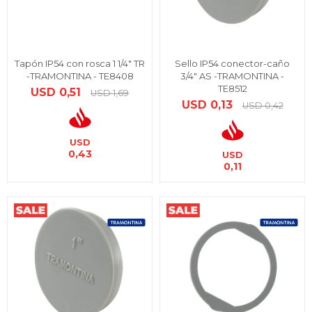
Tapón IP54 con rosca 1 1/4" TR
Sello IP54 conector-caño
-TRAMONTINA - TE8408
3/4" AS -TRAMONTINA -
TE8512
USD
0,51
USD
1,69
USD
0,13
USD
0,42
USD
0,43
USD
0,11