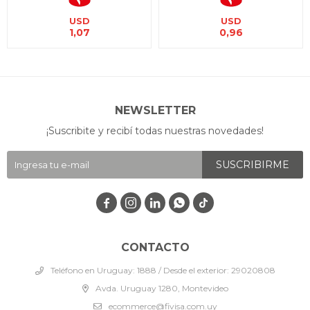
USD
USD
1,07
0,96
NEWSLETTER
¡Suscribite y recibí todas nuestras novedades!
SUSCRIBIRME




CONTACTO
Teléfono en Uruguay: 1888 / Desde el exterior: 29020808
Avda. Uruguay 1280, Montevideo
ecommerce@fivisa.com.uy