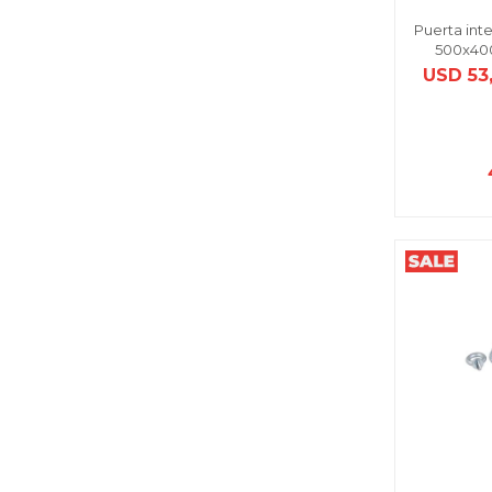
Puerta int
500x40
USD
53