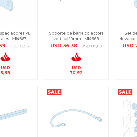
espaciadores PE
Soporte de barra colectora
Set d
tales - MI4667
vertical 10mm - MI4668
elevación
69
USD
36,38
USD
USD
13,93
USD
85,60
USD
USD
5,69
30,92