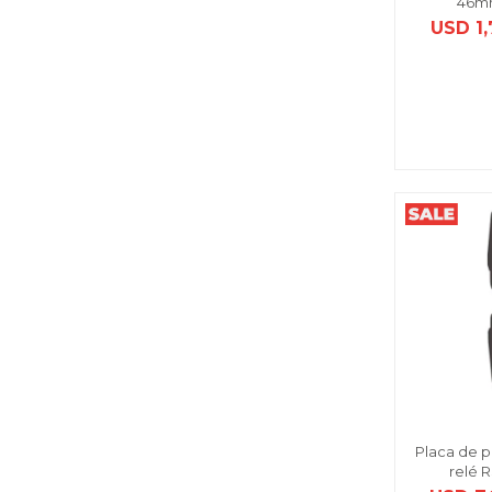
46mm
USD
1
Placa de p
relé R