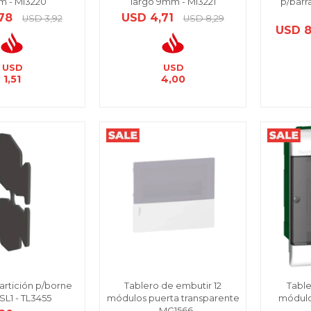
 - MI3220
largo 9mm - MI3221
p/barr
,78
USD
4,71
USD
3,92
USD
8,29
USD
8
USD
USD
1,51
4,00
artición p/borne
Tablero de embutir 12
Table
SL1 - TL3455
módulos puerta transparente
módulo
- MG1566