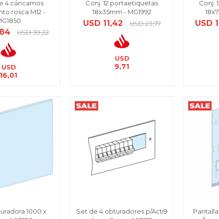
e 4 cáncamos
Conj. 12 portaetiquetas
Conj. 
nto rosca M12 -
18x35mm - MG1992
18x
MG1850
USD
11,42
USD
USD
23,77
,84
USD
39,22
USD
9,71
USD
16,01
turadora 1000 x
Set de 4 obturadores p/Acti9
Pantalla