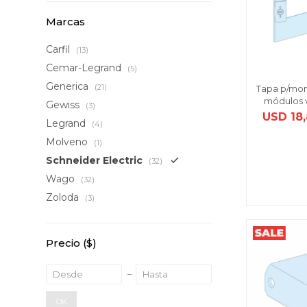
Marcas
Carfil
(13)
Cemar-Legrand
(5)
Generica
(21)
Tapa p/mont
módulos v
Gewiss
(3)
USD
18
Legrand
(4)
Molveno
(1)
Schneider Electric
(32)
Wago
(32)
Zoloda
(3)
Precio
($)
OK