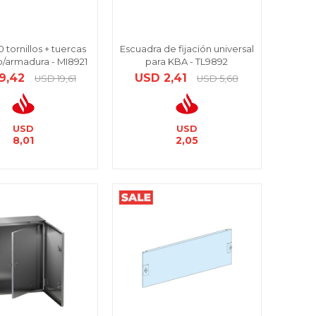
 tornillos + tuercas
Escuadra de fijación universal
 p/armadura - MI8921
para KBA - TL9892
9,42
USD
2,41
USD
19,61
USD
5,68
USD
USD
8,01
2,05