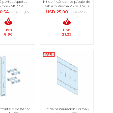
12 portaetiquetas
Kit de 4 cáncamos p/izaje de
72mm - MG1994
tablero Prisma P - MH8700
10,54
USD
25,00
USD
35,65
USD
44,01
USD
USD
8,96
21,25
 frontal o posterior
Kit de restauración Forma 2