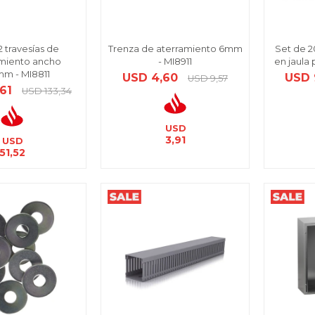
2 travesías de
Trenza de aterramiento 6mm
Set de 20
miento ancho
- MI8911
en jaula
m - MI8811
USD
4,60
USD
USD
9,57
61
USD
133,34
USD
3,91
USD
51,52