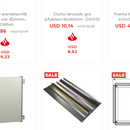
0 arandelas M8,
Ducto ranurado gris
Puerta i
 ext: Ø24mm -
p/tablero 60x60mm - DX1032
400x
G1894X
USD
10,14
USD
4
USD
12,52
,86
USD
22,61
USD
8,62
USD
9,23