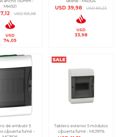
as ancho 150mm -
lateral - MI4924
MI4921
USD
39,98
USD
83,23
7,12
USD
153,38
USD
33,98
USD
74,05
ro de embutir 5
Tablero exterior 5 módulos
s c/puerta fumé -
c/puerta fumé - MG1976
MG1926