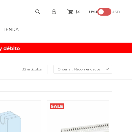
UYU
USD
$
0
TIENDA
32 artículos
Recomendados