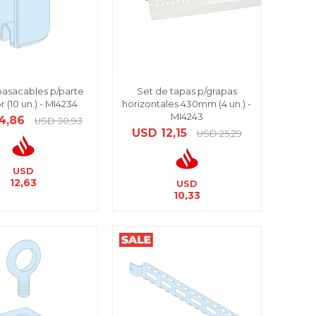
pasacables p/parte
Set de tapas p/grapas
r (10 un.) - MI4234
horizontales 430mm (4 un.) -
MI4243
4,86
USD
30,93
USD
12,15
USD
25,29
USD
12,63
USD
10,33