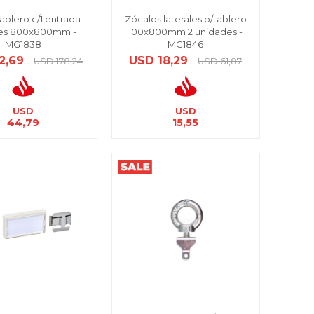
tablero c/1 entrada
Zócalos laterales p/tablero
les 800x800mm -
100x800mm 2 unidades -
MG1838
MG1846
2,69
USD
18,29
USD
178,24
USD
61,87
USD
USD
44,79
15,55