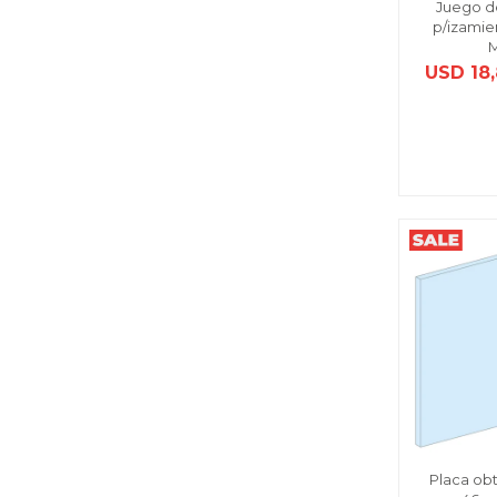
Juego d
p/izamie
USD
18
Placa ob