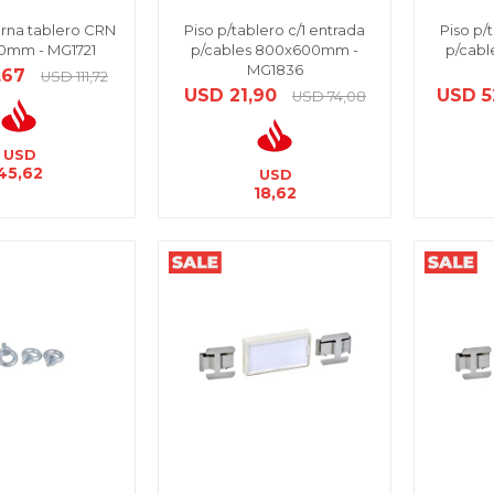
erna tablero CRN
Piso p/tablero c/1 entrada
Piso p/
0mm - MG1721
p/cables 800x600mm -
p/cab
MG1836
,67
USD
111,72
USD
21,90
USD
5
USD
74,08
USD
45,62
USD
18,62