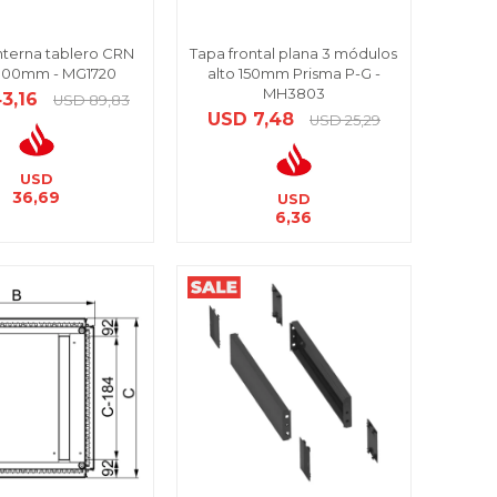
nterna tablero CRN
Tapa frontal plana 3 módulos
300mm - MG1720
alto 150mm Prisma P-G -
MH3803
3,16
USD
89,83
USD
7,48
USD
25,29
USD
36,69
USD
6,36