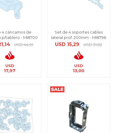
e 4 cáncamos de
Set de 4 soportes cables
 p/tablero - MI8700
lateral prof. 200mm - MI8796
21,14
USD
15,29
USD
44,01
USD
31,82
USD
USD
17,97
13,00