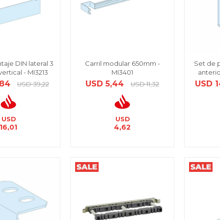
aje DIN lateral 3
Carril modular 650mm -
Set de 
ertical - MI3213
MI3401
anterio
,84
USD
5,44
USD
1
USD
39,22
USD
11,32
USD
USD
16,01
4,62