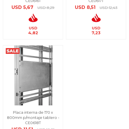
CE0616T
CE0617T
USD
5,67
USD
8,51
USD
8,29
USD
12,43
USD
USD
4,82
7,23
Placa interna de 170 x
800mm p/montaje tablero -
CE0618T