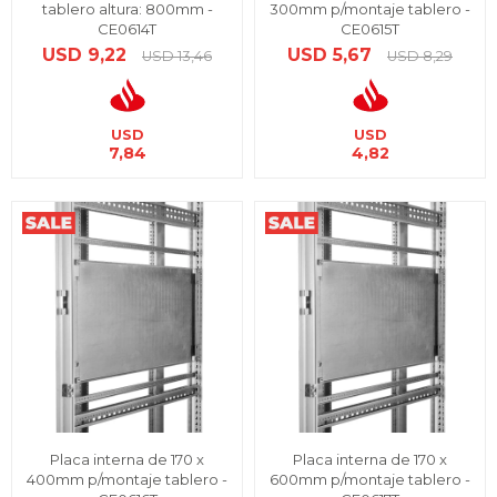
tablero altura: 800mm -
300mm p/montaje tablero -
CE0614T
CE0615T
USD
9,22
USD
5,67
USD
13,46
USD
8,29
USD
USD
7,84
4,82
Placa interna de 170 x
Placa interna de 170 x
400mm p/montaje tablero -
600mm p/montaje tablero -