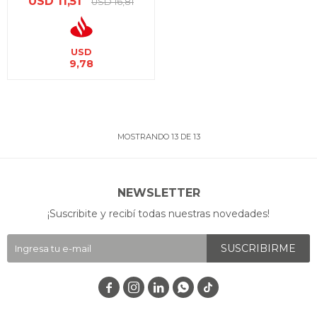
USD
11,51
USD
16,81
USD
9,78
MOSTRANDO
13
DE
13
NEWSLETTER
¡Suscribite y recibí todas nuestras novedades!
SUSCRIBIRME



