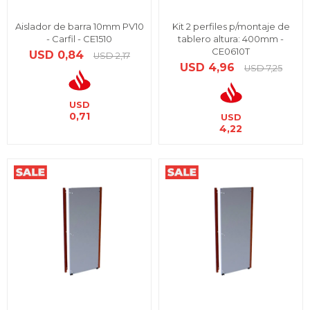
Aislador de barra 10mm PV10
Kit 2 perfiles p/montaje de
- Carfil - CE1510
tablero altura: 400mm -
CE0610T
USD
0,84
USD
2,17
USD
4,96
USD
7,25
USD
0,71
USD
4,22