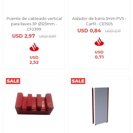
Puente de cableado vertical
Aislador de barra 5mm PV5 -
para llaves 3P Ø125mm -
Carfil - CE1505
CF2399
USD
0,84
USD
2,17
USD
2,97
USD
5,97
USD
0,71
USD
2,52