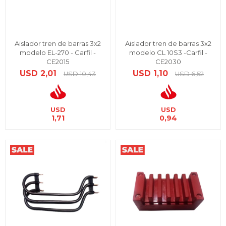
Aislador tren de barras 3x2
Aislador tren de barras 3x2
modelo EL-270 - Carfil -
modelo CL 10S3 -Carfil -
CE2015
CE2030
USD
2,01
USD
1,10
USD
10,43
USD
6,52
USD
USD
1,71
0,94