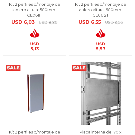
Kit 2 perfiles p/montaje de
Kit 2 perfiles p/montaje de
tablero altura: 500mm -
tablero altura: 600mm -
CE0611T
CE0612T
USD
6,03
USD
6,55
USD
8,80
USD
9,56
USD
USD
5,13
5,57
Kit 2 perfiles p/montaje de
Placa interna de 170 x