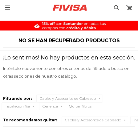

NO SE HAN RECUPERADO PRODUCTOS
¡Lo sentimos! No hay productos en esta sección.
Inténtalo nuevamente con otros criterios de filtrado o busca en
otras secciones de nuestro catálogo.
Filtrando por:
Cables y Accesorios de Cableado
Instalación fija
Generica
Quitar filtros
Te recomendamos quitar:
Cables y Accesorios de Cableado
In