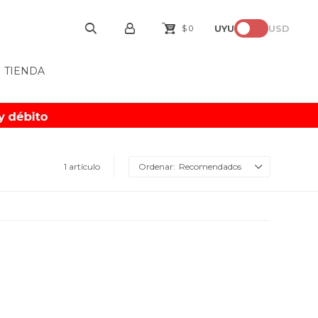
UYU
USD
$
0
TIENDA
1 artículo
Recomendados