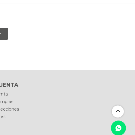
E
CUENTA
enta
ompras
recciones
ist