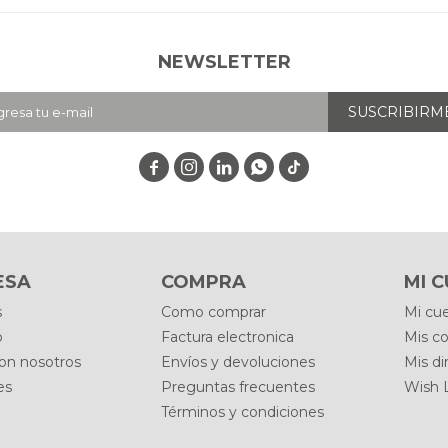
NEWSLETTER
SUSCRIBIRM




ESA
COMPRA
MI 
s
Como comprar
Mi cu
o
Factura electronica
Mis c
con nosotros
Envíos y devoluciones
Mis di
es
Preguntas frecuentes
Wish L
Términos y condiciones