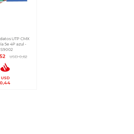
 datos UTP CMX
a 5e 4P azul -
PS9002
,52
USD
0,62
USD
0,44