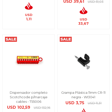
USD
39,61
USD
51,03
USD
1,11
USD
33,67
Dispensador completo
Grampa Plástica 11mm CR-11
Scotchcode p/marcaje
negra - WI3041
cables - T55006
USD
3,75
USD
11,31
USD
102,59
USD
132,16