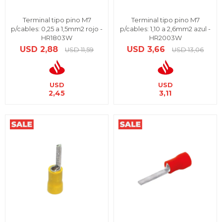
Terminal tipo pino M7
Terminal tipo pino M7
p/cables: 0,25 a 1,5mm2 rojo -
p/cables: 1,10 a 2,6mm2 azul -
HR1803W
HR2003W
USD
2,88
USD
3,66
USD
11,59
USD
13,06
USD
USD
2,45
3,11