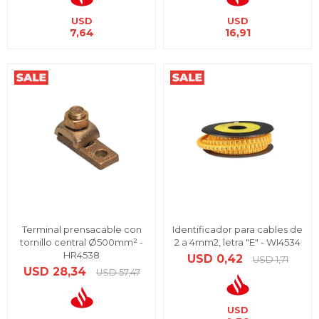
USD
USD
7,64
16,91
Terminal prensacable con
Identificador para cables de
tornillo central Ø500mm² -
2 a 4mm2, letra "E" - WI4534
HR4538
USD
0,42
USD
1,71
USD
28,34
USD
57,47
USD