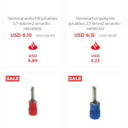
Terminal anillo M9 p/cables:
Terminal horquilla M4
2,7-6,6mm2 amarillo -
p/cables: 2,7-6mm2 amarillo -
HR0618W
HR1603W
USD
8,10
USD
6,15
USD
28,90
USD
18,55
USD
USD
6,89
5,23