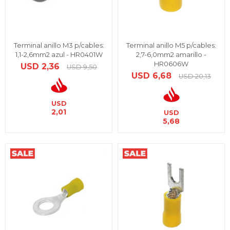
Terminal anillo M3 p/cables:
Terminal anillo M5 p/cables:
1,1-2,6mm2 azul - HR0401W
2,7-6,0mm2 amarillo -
HR0606W
USD
2,36
USD
9,50
USD
6,68
USD
20,13
USD
2,01
USD
5,68