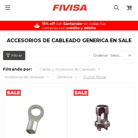

ACCESORIOS DE CABLEADO GENERICA EN SALE
Recomendados
Filtrando por:
Cables y Accesorios de Cableado
Accesorios de cableado
Generica
Quitar filtros