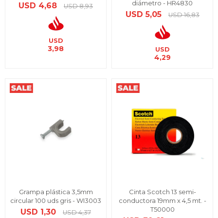
diámetro - HR4830
USD
4,68
USD
8,93
USD
5,05
USD
16,83
USD
3,98
USD
4,29
Grampa plástica 3,5mm
Cinta Scotch 13 semi-
circular 100 uds gris - WI3003
conductora 19mm x 4,5 mt. -
T50000
USD
1,30
USD
4,37