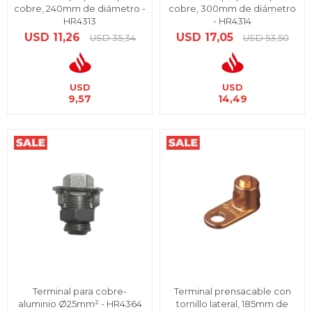
cobre, 240mm de diámetro -
cobre, 300mm de diámetro
HR4313
- HR4314
USD
11,26
USD
17,05
USD
35,34
USD
53,50
USD
USD
9,57
14,49
Terminal para cobre-
Terminal prensacable con
aluminio Ø25mm² - HR4364
tornillo lateral, 185mm de