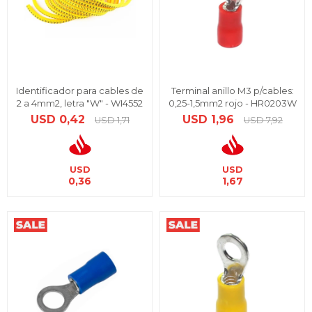
Identificador para cables de
Terminal anillo M3 p/cables:
2 a 4mm2, letra "W" - WI4552
0,25-1,5mm2 rojo - HR0203W
USD
0,42
USD
1,96
USD
1,71
USD
7,92
USD
USD
0,36
1,67