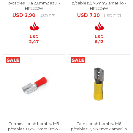
p/cables: 1,1 a 2,6mm2 azul -
p/cables:2,7-6mm2 amarillo -
HR2222W
HR2224W
USD
2,90
USD
7,20
USD
11,71
USD
21,71
USD
USD
2,47
6,12
Terminal ench.hembra M5
Term. ench.hembra M6
p/cables: 0,25-1,5mm2 rojo -
p/cables: 2,7-6,6mm2 amarillo