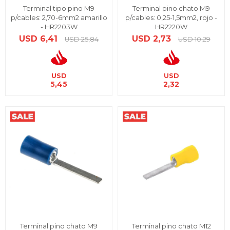
Terminal tipo pino M9
Terminal pino chato M9
p/cables: 2,70-6mm2 amarillo
p/cables: 0,25-1,5mm2, rojo -
- HR2203W
HR2220W
USD
6,41
USD
2,73
USD
25,84
USD
10,29
USD
USD
5,45
2,32
Terminal pino chato M9
Terminal pino chato M12