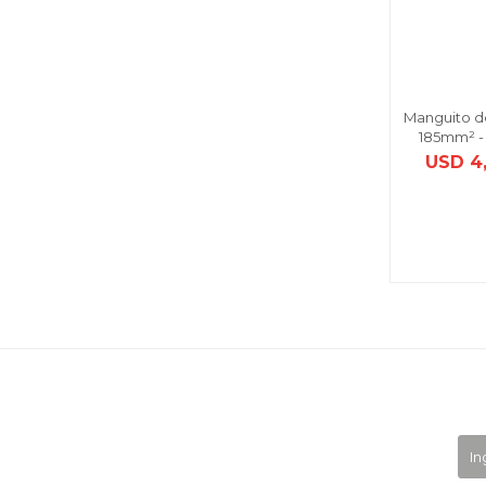
Manguito d
185mm² - 
USD
4