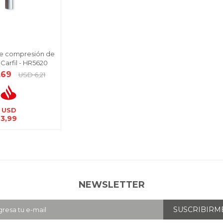
e compresión de
Carfil - HR5620
,69
USD
6,21
USD
3,99
NEWSLETTER
SUSCRIBIRM