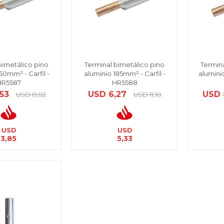
bimetálico pino
Terminal bimetálico pino
Termina
50mm² - Carfil -
aluminio 185mm² - Carfil -
alumini
HR5587
HR5588
,53
USD
6,27
USD
USD
8,02
USD
11,10
USD
USD
3,85
5,33