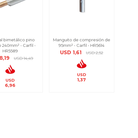
l bimetálico pino
Manguito de compresión de
o 240mm² - Carfil -
95mm² - Carfil - HR5614
HR5589
USD
1,61
USD
2,52
8,19
USD
14,49
USD
1,37
USD
6,96