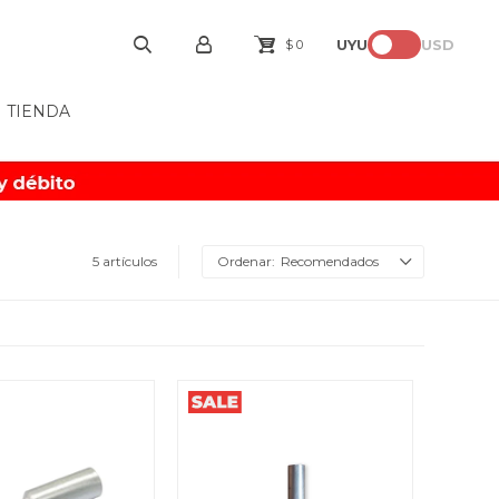
UYU
USD
$
0
TIENDA
5 artículos
Recomendados