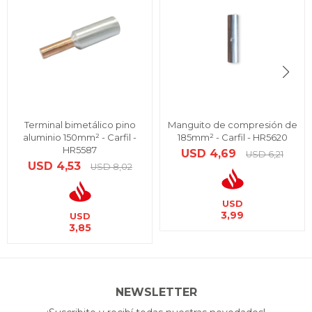
Terminal bimetálico pino
Manguito de compresión de
aluminio 150mm² - Carfil -
185mm² - Carfil - HR5620
HR5587
USD
4,69
USD
6,21
USD
4,53
USD
8,02
USD
3,99
USD
3,85
NEWSLETTER