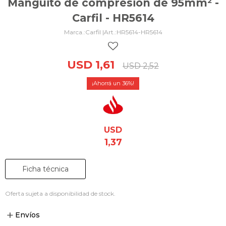
Manguito de compresión de 95mm² -
Carfil - HR5614
Carfil |
HR5614-HR5614
USD
1,61
USD
2,52
36
USD
1,37
Ficha técnica
Oferta sujeta a disponibilidad de stock.
Envíos