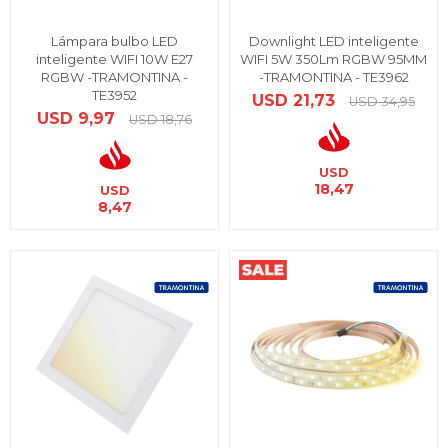
Lámpara bulbo LED
Downlight LED inteligente
inteligente WIFI 10W E27
WIFI 5W 350Lm RGBW 95MM
RGBW -TRAMONTINA -
-TRAMONTINA - TE3962
TE3952
USD
21,73
USD
34,95
USD
9,97
USD
18,76
USD
18,47
USD
8,47