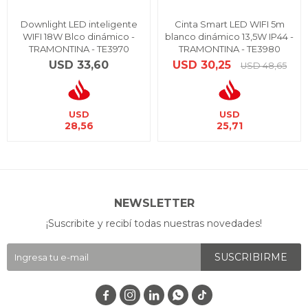
Downlight LED inteligente
Cinta Smart LED WIFI 5m
WIFI 18W Blco dinámico -
blanco dinámico 13,5W IP44 -
TRAMONTINA - TE3970
TRAMONTINA - TE3980
USD
33,60
USD
30,25
USD
48,65
USD
USD
28,56
25,71
NEWSLETTER
¡Suscribite y recibí todas nuestras novedades!
SUSCRIBIRME



