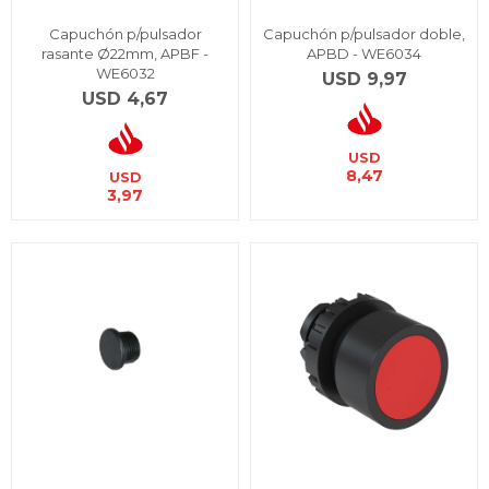
Capuchón p/pulsador
Capuchón p/pulsador doble,
rasante Ø22mm, APBF -
APBD - WE6034
WE6032
USD
9,97
USD
4,67
USD
8,47
USD
3,97