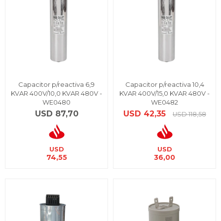
Capacitor p/reactiva 6,9
Capacitor p/reactiva 10,4
KVAR 400V/10,0 KVAR 480V -
KVAR 400V/15,0 KVAR 480V -
WE0480
WE0482
USD
87,70
USD
42,35
USD
118,58
USD
USD
74,55
36,00