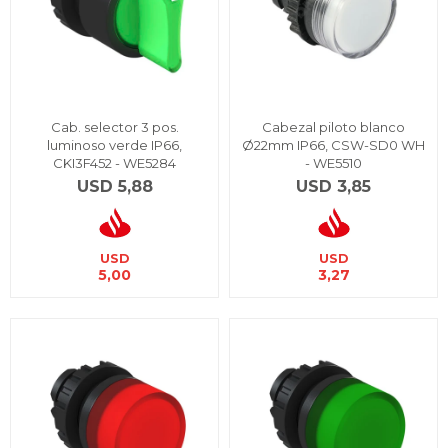
Cab. selector 3 pos.
Cabezal piloto blanco
luminoso verde IP66,
Ø22mm IP66, CSW-SD0 WH
CKI3F452 - WE5284
- WE5510
USD
5,88
USD
3,85
USD
USD
5,00
3,27