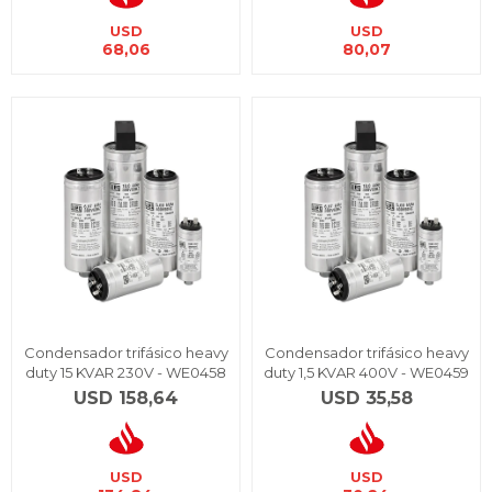
USD
USD
68,06
80,07
Condensador trifásico heavy
Condensador trifásico heavy
duty 15 KVAR 230V - WE0458
duty 1,5 KVAR 400V - WE0459
USD
158,64
USD
35,58
USD
USD