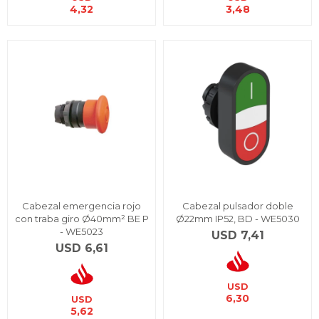
4,32
3,48
Cabezal emergencia rojo
Cabezal pulsador doble
con traba giro Ø40mm² BE P
Ø22mm IP52, BD - WE5030
- WE5023
USD
7,41
USD
6,61
USD
6,30
USD
5,62