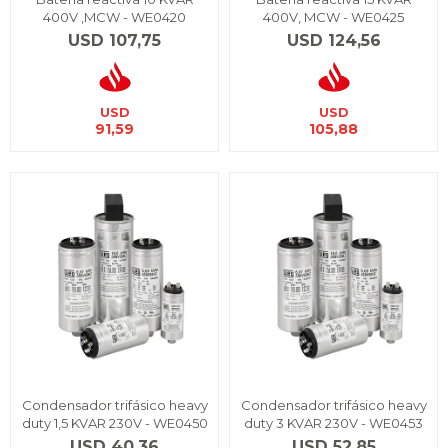
400V ,MCW - WE0420
400V, MCW - WE0425
USD
107,75
USD
124,56
USD
USD
91,59
105,88
Condensador trifásico heavy
Condensador trifásico heavy
duty 1,5 KVAR 230V - WE0450
duty 3 KVAR 230V - WE0453
USD
40,36
USD
52,85