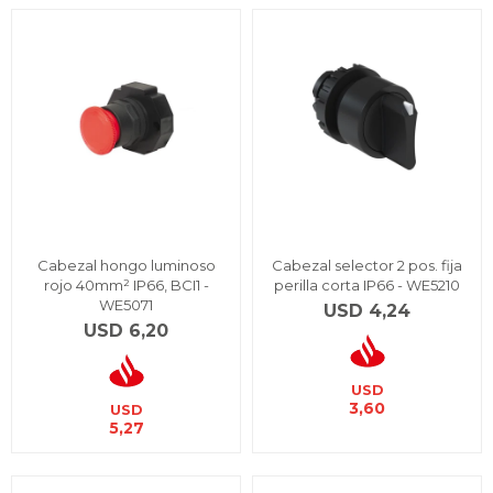
Cabezal hongo luminoso
Cabezal selector 2 pos. fija
rojo 40mm² IP66, BCI1 -
perilla corta IP66 - WE5210
WE5071
USD
4,24
USD
6,20
USD
3,60
USD
5,27