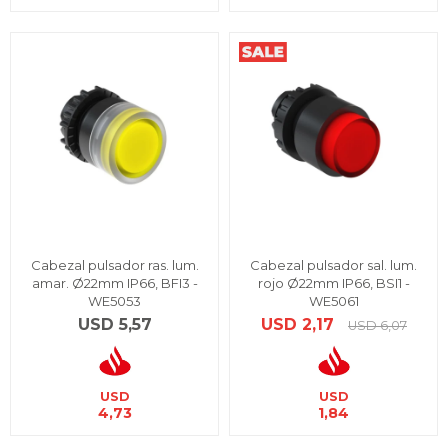
Cabezal pulsador ras. lum.
Cabezal pulsador sal. lum.
amar. Ø22mm IP66, BFI3 -
rojo Ø22mm IP66, BSI1 -
WE5053
WE5061
USD
5,57
USD
2,17
USD
6,07
USD
USD
4,73
1,84