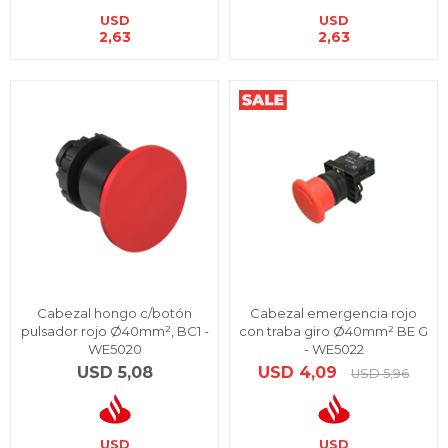
USD
USD
2,63
2,63
Cabezal hongo c/botón
Cabezal emergencia rojo
pulsador rojo Ø40mm², BC1 -
con traba giro Ø40mm² BE G
WE5020
- WE5022
USD
5,08
USD
4,09
USD
5,96
USD
USD