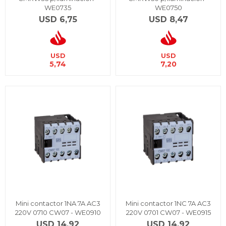
WE0735
WE0750
USD
6,75
USD
8,47
USD
USD
5,74
7,20
Mini contactor 1NA 7A AC3
Mini contactor 1NC 7A AC3
220V 0710 CW07 - WE0910
220V 0701 CW07 - WE0915
USD
14,92
USD
14,92