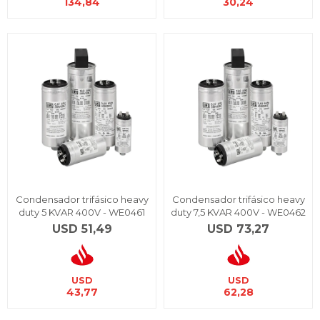
134,84
30,24
Condensador trifásico heavy
Condensador trifásico heavy
duty 5 KVAR 400V - WE0461
duty 7,5 KVAR 400V - WE0462
USD
51,49
USD
73,27
USD
USD
43,77
62,28