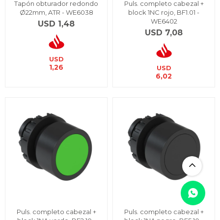
Tapón obturador redondo
Puls. completo cabezal +
Ø22mm, ATR - WE6038
block 1NC rojo, BF1.01 -
WE6402
USD
1,48
USD
7,08
USD
1,26
USD
6,02
Puls. completo cabezal +
Puls. completo cabezal +