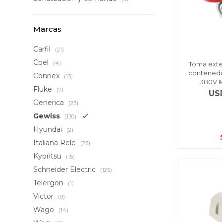
Marcas
Carfil
(21)
Coel
(4)
Toma exter
contenedo
Connex
(13)
380V I
Fluke
(7)
US
Generica
(23)
Gewiss
(130)
Hyundai
(2)
Italiana Rele
(23)
Kyoritsu
(15)
Schneider Electric
(125)
Telergon
(1)
Victor
(9)
Wago
(14)