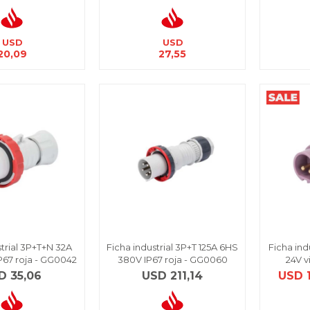
USD
USD
20,09
27,55
strial 3P+T+N 32A
Ficha industrial 3P+T 125A 6HS
Ficha indu
67 roja - GG0042
380V IP67 roja - GG0060
24V v
D
35,06
USD
211,14
USD