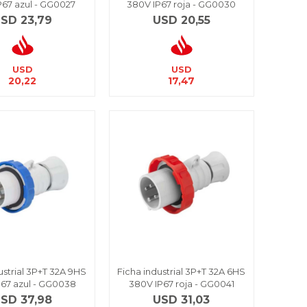
P67 azul - GG0027
380V IP67 roja - GG0030
USD
23,79
USD
20,55
USD
USD
20,22
17,47
ustrial 3P+T 32A 9HS
Ficha industrial 3P+T 32A 6HS
P67 azul - GG0038
380V IP67 roja - GG0041
USD
37,98
USD
31,03