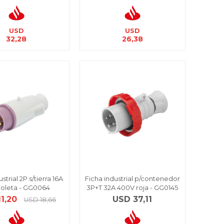
USD
USD
32,28
26,38
strial 2P s/tierra 16A
Ficha industrial p/contenedor
ioleta - GG0064
3P+T 32A 400V roja - GG0145
11,20
USD
37,11
USD
18,66