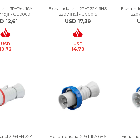
strial 3P+T+N 16A
Ficha industrial 2P+T 32A 6HS
Ficha ind
 roja - GG0009
220V azul - GG0015
220V
SD
12,61
USD
17,39
USD
USD
10,72
14,78
strial 3P+T+N 32A
Ficha industrial 2P+T 16A 6HS
Ficha ind