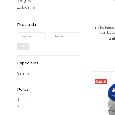
Weg
(99)
Zoloda
(1)
Precio
($)
Ficha indust
con base
US
OK
Especiales
Sale
(8)
Polos
3
(2)
4
(2)