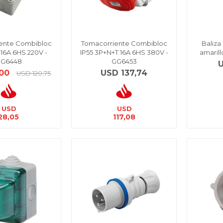
ente Combibloc
Tomacorriente Combibloc
Baliza
 16A 6HS 220V -
IP55 3P+N+T 16A 6HS 380V -
amarill
G6448
GG6453
,00
USD
137,74
USD
120,75
USD
USD
28,05
117,08