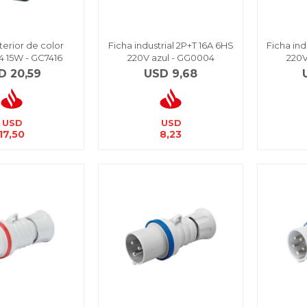
terior de color
Ficha industrial 2P+T 16A 6HS
Ficha ind
4 15W - GC7416
220V azul - GG0004
220V
D
20,59
USD
9,68
USD
USD
17,50
8,23