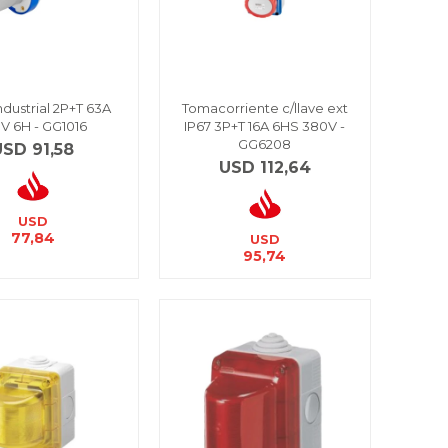
ndustrial 2P+T 63A
Tomacorriente c/llave ext
V 6H - GG1016
IP67 3P+T 16A 6HS 380V -
GG6208
USD
91,58
USD
112,64
USD
77,84
USD
95,74