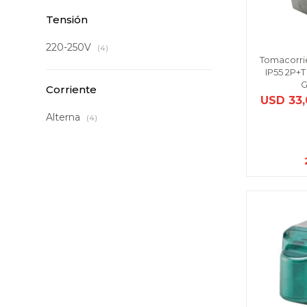
Tensión
220-250V
(4)
Tomacorri
IP55 2P+T
G
Corriente
USD
33
Alterna
(4)