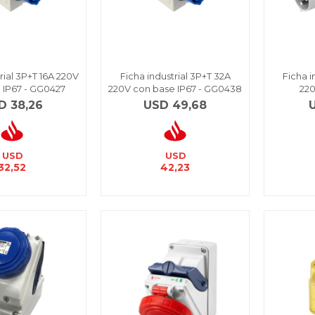
rial 3P+T 16A 220V
Ficha industrial 3P+T 32A
Ficha i
 IP67 - GG0427
220V con base IP67 - GG0438
220
D
38,26
USD
49,68
USD
USD
32,52
42,23