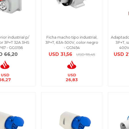
ior industrial p/
Ficha macho tipo industrial,
Adaptador
r 3P+T 32A 3HS
3P+T, 63A-500V, color negro
3P+T, s
P67 - GG0156
- GG1454
400V
D
66,20
USD
31,56
USD
2
USD
115,45
USD
USD
56,27
26,83