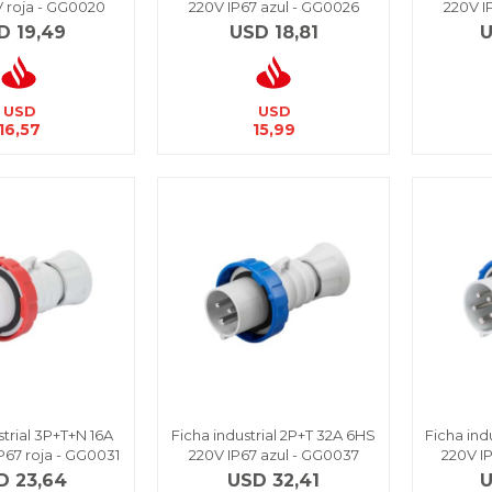
 roja - GG0020
220V IP67 azul - GG0026
220V I
D
19,49
USD
18,81
USD
USD
16,57
15,99
strial 3P+T+N 16A
Ficha industrial 2P+T 32A 6HS
Ficha ind
P67 roja - GG0031
220V IP67 azul - GG0037
220V I
D
23,64
USD
32,41