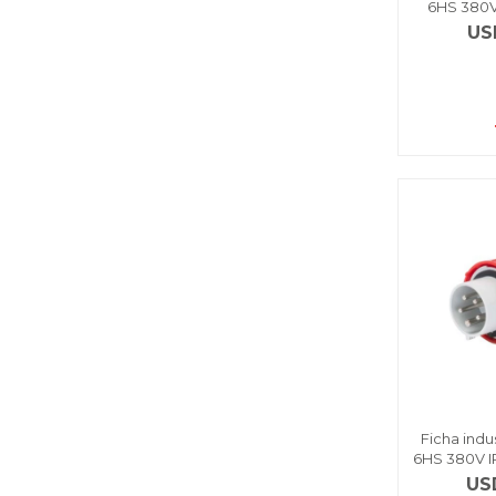
6HS 380V
US
Ficha indu
6HS 380V I
US