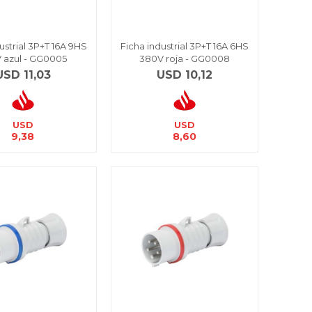
ustrial 3P+T 16A 9HS
Ficha industrial 3P+T 16A 6HS
 azul - GG0005
380V roja - GG0008
USD
11,03
USD
10,12
USD
USD
9,38
8,60