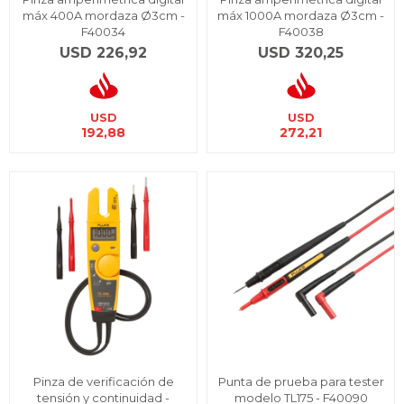
máx 400A mordaza Ø3cm -
máx 1000A mordaza Ø3cm -
F40034
F40038
USD
226,92
USD
320,25
USD
USD
192,88
272,21
Pinza de verificación de
Punta de prueba para tester
tensión y continuidad -
modelo TL175 - F40090