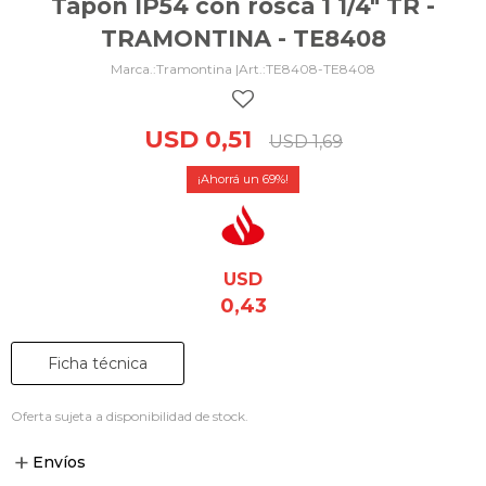
Tapón IP54 con rosca 1 1/4" TR -
TRAMONTINA - TE8408
Tramontina |
TE8408-TE8408
USD
0,51
USD
1,69
69
USD
0,43
Ficha técnica
Oferta sujeta a disponibilidad de stock.
Envíos