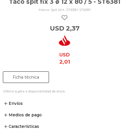
Taco spit fix 3 ø 12 x 80 / 5 - ST6381
Spit |
ST6381-ST6381
USD
2,37
USD
2,01
Ficha técnica
Oferta sujeta a disponibilidad de stock.
Envíos
Medios de pago
Características