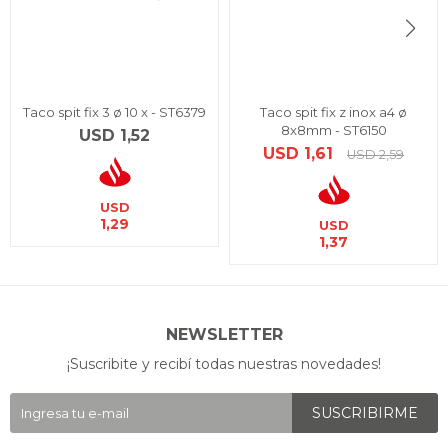
Taco spit fix 3 ø 10 x - ST6379
Taco spit fix z inox a4 ø
8x8mm - ST6150
USD
1,52
USD
1,61
USD
2,59
USD
1,29
USD
1,37
NEWSLETTER
¡Suscribite y recibí todas nuestras novedades!
SUSCRIBIRME