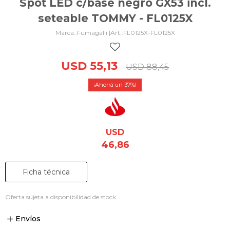
Spot LED c/base negro GX53 incl.
seteable TOMMY - FL0125X
Fumagalli |
FL0125X-FL0125X
USD
55,13
USD
88,45
37
USD
46,86
Ficha técnica
Oferta sujeta a disponibilidad de stock.
Envíos