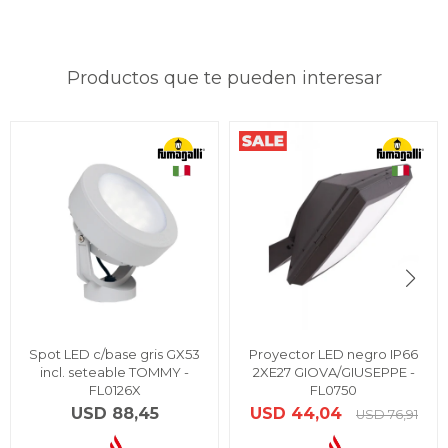
Productos que te pueden interesar
Spot LED c/base gris GX53
Proyector LED negro IP66
incl. seteable TOMMY -
2XE27 GIOVA/GIUSEPPE -
FL0126X
FL0750
USD
88,45
USD
44,04
USD
76,91