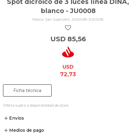
Spot dicroico de 3 luces línea DINA,
blanco - JU0008
San Justo |
JU0008-JU0008
USD
85,56
USD
72,73
Ficha técnica
Oferta sujeta a disponibilidad de stock.
Envíos
Medios de pago