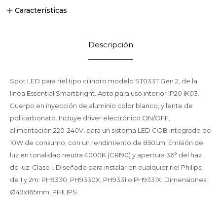
Características
Descripción
Spot LED para riel tipo cilindro modelo ST033T Gen 2, de la
línea Essential Smartbright. Apto para uso interior IP20 IK03.
Cuerpo en inyección de aluminio color blanco, y lente de
policarbonato. Incluye driver electrónico ON/OFF,
alimentación 220-240V, para un sistema LED COB integrado de
10W de consumo, con un rendimiento de 850Lm. Emisión de
luz en tonalidad neutra 4000K (CRI90) y apertura 36° del haz
de luz. Clase I. Diseñado para instalar en cualquier riel Philips,
de 1 y 2m: PH9330, PH9330X, PH9331 o PH9331X. Dimensiones:
Ø49x165mm. PHILIPS.