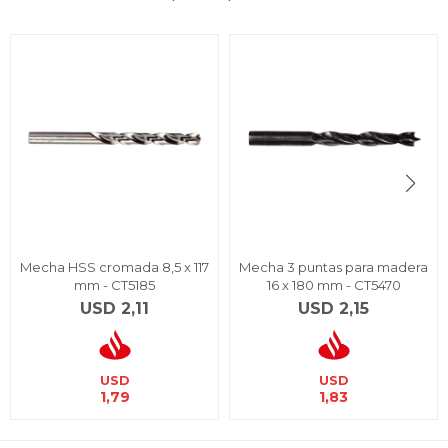
Mecha HSS cromada 8,5 x 117
Mecha 3 puntas para madera
mm - CT5185
16 x 180 mm - CT5470
USD
2,11
USD
2,15
USD
USD
1,79
1,83