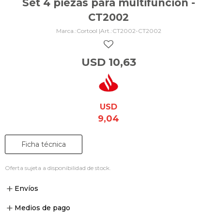
Set 4 piezas para multifunción -
CT2002
Cortool |
CT2002-CT2002
USD
10,63
USD
9,04
Ficha técnica
Oferta sujeta a disponibilidad de stock.
Envíos
Medios de pago