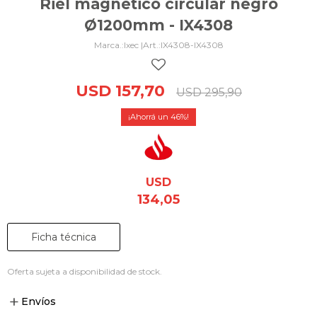
Riel magnético circular negro
Ø1200mm - IX4308
Ixec |
IX4308-IX4308
USD
157,70
USD
295,90
46
USD
134,05
Ficha técnica
Oferta sujeta a disponibilidad de stock.
Envíos