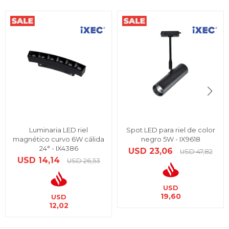
Luminaria LED riel
Spot LED para riel de color
magnético curvo 6W cálida
negro 5W - IX9618
24° - IX4386
USD
23,06
USD
47,82
USD
14,14
USD
26,53
USD
19,60
USD
12,02