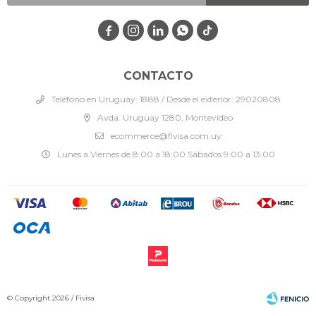




CONTACTO
Teléfono en Uruguay: 1888 / Desde el exterior: 29020808
Avda. Uruguay 1280, Montevideo
ecommerce@fivisa.com.uy
Lunes a Viernes de 8:00 a 18:00 Sábados 9:00 a 13:00
© Copyright 2026 / Fivisa