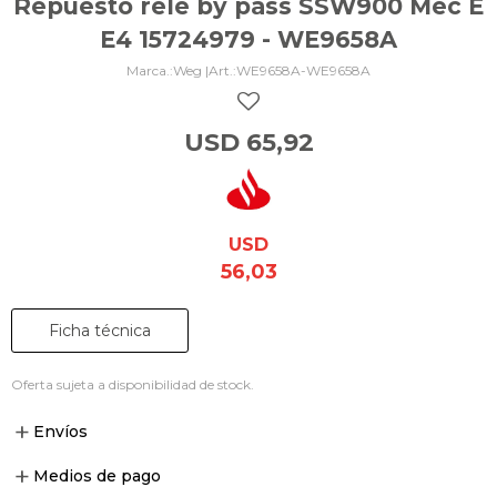
Repuesto relé by pass SSW900 Mec E
E4 15724979 - WE9658A
Weg |
WE9658A-WE9658A
USD
65,92
USD
56,03
Ficha técnica
Oferta sujeta a disponibilidad de stock.
Envíos
Medios de pago