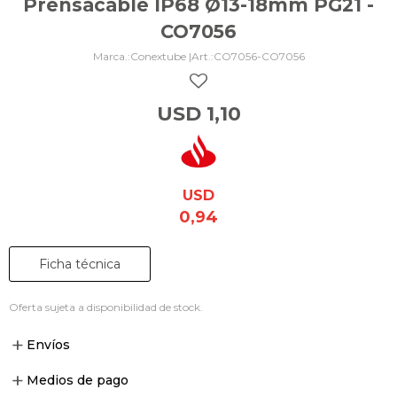
Prensacable IP68 Ø13-18mm PG21 -
CO7056
Conextube |
CO7056-CO7056
USD
1,10
USD
0,94
Ficha técnica
Oferta sujeta a disponibilidad de stock.
Envíos
Medios de pago