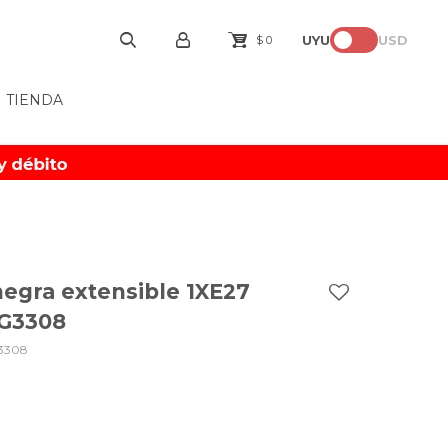
UYU
USD
$
0
TIENDA
negra extensible 1XE27
G3308
3308