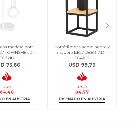
mesa madera port
Portátil mesa acero negro y
Po
E27 TOWNSHEND -
madera 1xE27 LIBERTAD -
c/b
EG3218
EG4100
SD
75,86
USD
99,73
USD
USD
64,48
84,77
DO EN AUSTRIA
DISEÑADO EN AUSTRIA
D