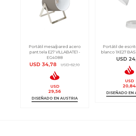
Portátil mesa/pared acero
Portátil de escri
pant.tela E27 VILLABATE1 -
blanco 1XE27 BAS
EG4088
USD
24
USD
34,78
USD
62,10
USD
20,8
USD
29,56
DISEÑADO EN 
DISEÑADO EN AUSTRIA