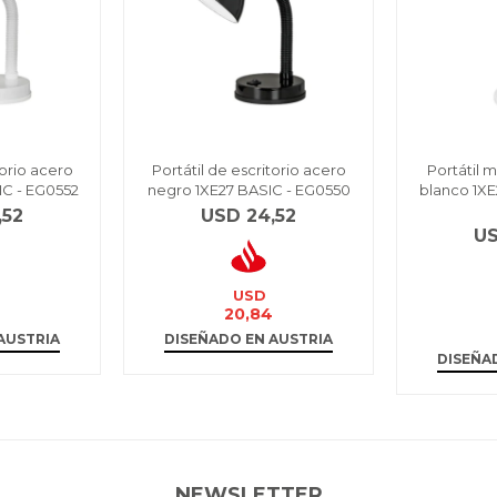
torio acero
Portátil de escritorio acero
Portátil 
IC - EG0552
negro 1XE27 BASIC - EG0550
blanco 1X
,52
USD
24,52
U
USD
4
20,84
AUSTRIA
DISEÑADO EN AUSTRIA
DISEÑA
NEWSLETTER