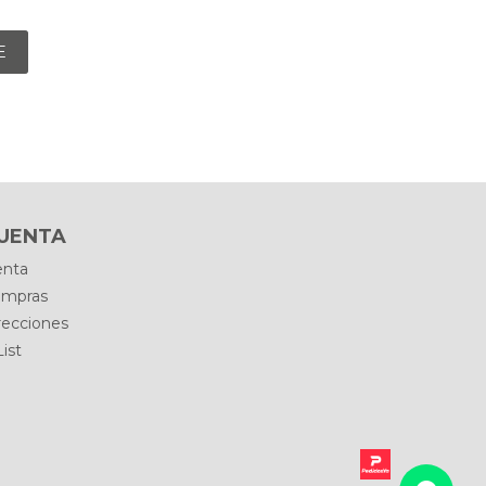
E
CUENTA
enta
ompras
recciones
ist