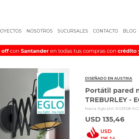
OYECTOS
NOSOTROS
SUCURSALES
CONTACTO
BLOG
DISEÑADO EN AUSTRIA
Portátil pared 
TREBURLEY - E
Eglo |
EG3308-EG
USD
135,46
USD
115,14