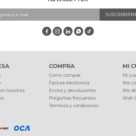
SUSCRIBIRM




ESA
COMPRA
MI 
s
Como comprar
Mi cu
o
Factura electronica
Mis c
con nosotros
Envíos y devoluciones
Mis di
es
Preguntas frecuentes
Wish L
Términos y condiciones