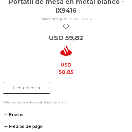
Portátil de mesa en metal blanco -
IX9416
Ixec |
IX9416-IX9416
USD
59,82
USD
50,85
Ficha técnica
Oferta sujeta a disponibilidad de stock.
Envíos
Medios de pago