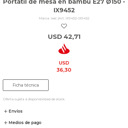
Portátil de mesa en bambú E27 Ø150 -
IX9452
Ixec |
IX9452-IX9452
USD
42,71
USD
36,30
Ficha técnica
Oferta sujeta a disponibilidad de stock.
Envíos
Medios de pago