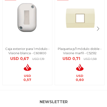
Caja exterior para 1 módulo -
Plaqueta p/1 módulo doble -
Visione blanca - C60800
Visione marfil - C52512
USD
0,67
USD
0,71
USD
1,19
USD
1,58
USD
USD
0,57
0,60
NEWSLETTER