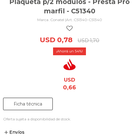
Plaqueta p/2 módulos - Presta Pro
marfil - C51340
Conatel |
C51340-C51340
USD
0,78
USD
1,70
54
USD
0,66
Ficha técnica
Oferta sujeta a disponibilidad de stock.
Envíos