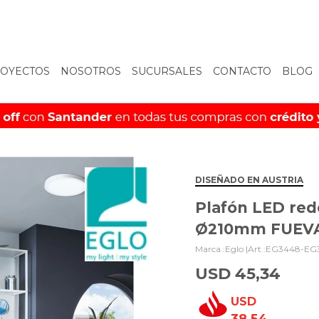
OYECTOS
NOSOTROS
SUCURSALES
CONTACTO
BLOG
DISEÑADO EN AUSTRIA
Plafón LED re
Ø210mm FUEVA
Eglo |
EG3448-EG
USD
45,34
USD
38,54