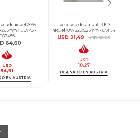
 cuadr.níquel 20W
Luminaria de embutir LED
Plafó
x285mm FUEVA5 -
níquel 18W 225x225mm - EG1134
tono
EG3456
USD
21,49
USD
38,03
SD
64,60
USD
18,27
USD
54,91
DISEÑADO EN AUSTRIA
D
DO EN AUSTRIA
E