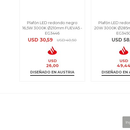
Plafón LED redondo negro
Plafón LED redo
16,5W 3000K Ø210mm FUEVA5 -
20W 3000K Ø285m
EG3446
EG345
USD
30,59
USD
58
USD
40,50
USD
USD
26,00
49,4
DISEÑADO EN AUSTRIA
DISEÑADO EN 