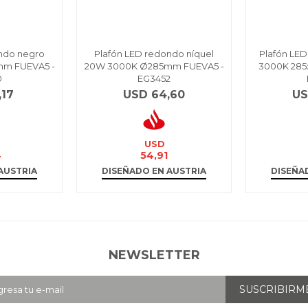
ndo negro
Plafón LED redondo níquel
Plafón LED
m FUEVA5 -
20W 3000K Ø285mm FUEVA5 -
3000K 285
0
EG3452
,17
USD
64,60
U
USD
4
54,91
AUSTRIA
DISEÑADO EN AUSTRIA
DISEÑA
NEWSLETTER
SUSCRIBIRM