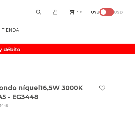
UYU
USD
$
0
TIENDA
dondo níquel16,5W 3000K
5 - EG3448
3448