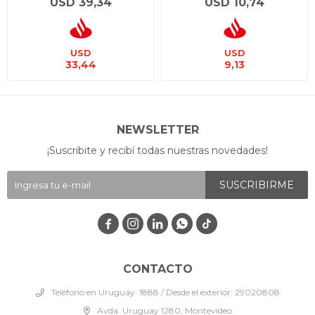
USD
39,34
USD
10,74
USD
USD
33,44
9,13
NEWSLETTER
¡Suscribite y recibí todas nuestras novedades!
SUSCRIBIRME




CONTACTO
Teléfono en Uruguay: 1888 / Desde el exterior: 29020808
Avda. Uruguay 1280, Montevideo