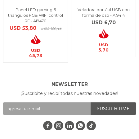
Panel LED gaming 6
Veladora portátil USB con
triángulos RGB WIFI control
forma de oso - AI9414
RF - AI9470
USD
6,70
USD
53,80
USD
68,43
USD
5,70
USD
45,73
NEWSLETTER
¡Suscribite y recibí todas nuestras novedades!
SUSCRIBIRME



