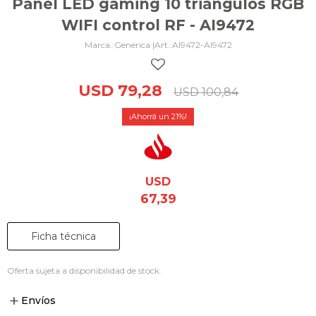
Panel LED gaming 10 triángulos RGB
WIFI control RF - AI9472
Generica |
AI9472-AI9472
USD
79,28
USD
100,84
21
USD
67,39
Ficha técnica
Oferta sujeta a disponibilidad de stock.
Envíos