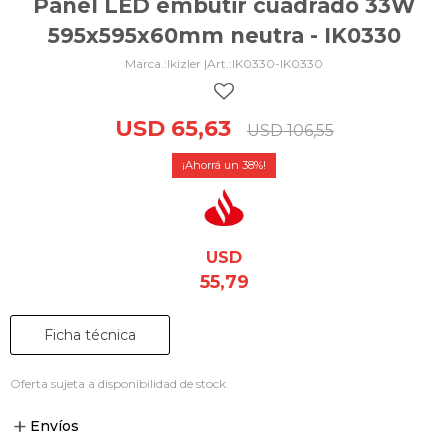
Panel LED embutir cuadrado 33W
595x595x60mm neutra - IK0330
Ikizler |
IK0330-IK0330
USD
65,63
USD
106,55
38
USD
55,79
Ficha técnica
Oferta sujeta a disponibilidad de stock.
Envíos