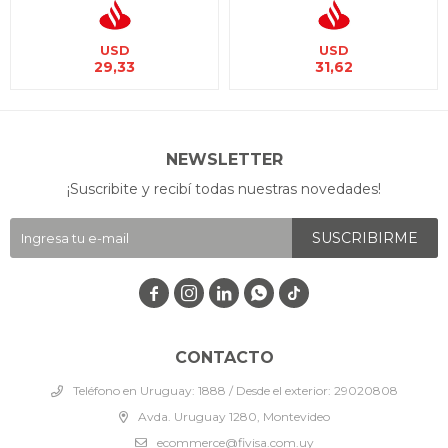
USD
USD
29,33
31,62
NEWSLETTER
¡Suscribite y recibí todas nuestras novedades!
SUSCRIBIRME




CONTACTO
Teléfono en Uruguay: 1888 / Desde el exterior: 29020808
Avda. Uruguay 1280, Montevideo
ecommerce@fivisa.com.uy